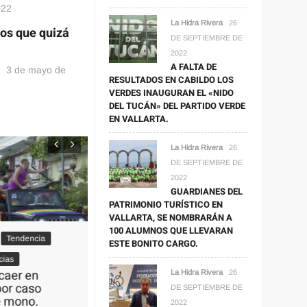
022
La Hidra Rivera
26
cos que quizá
DE SEPTIEMBRE DE
2022
A FALTA DE
3 de mayo de
RESULTADOS EN CABILDO LOS
VERDES INAUGURAN EL «NIDO
DEL TUCÁN» DEL PARTIDO VERDE
EN VALLARTA.
La Hidra Rivera
26
DE SEPTIEMBRE DE
2022
GUARDIANES DEL
PATRIMONIO TURÍSTICO EN
VALLARTA, SE NOMBRARÁN A
100 ALUMNOS QUE LLEVARAN
Tendencia
ESTE BONITO CARGO.
COVID-19
Últimas Noticias
COVID-19
López-Gatell afirma que
as
Refuerz
el uso de cubrebocas
aer en
La Hidra Rivera
26
ante con
«ya no es
or caso
DE SEPTIEMBRE DE
trabajad
imprescindible”.
 mono.
2022