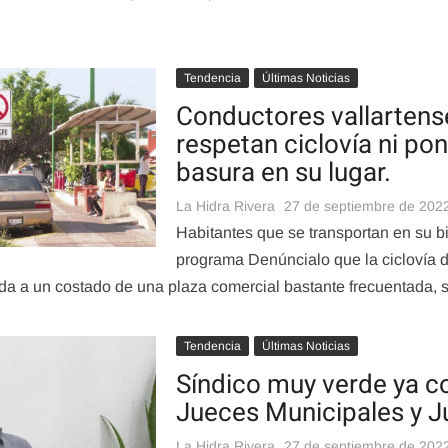
Tendencia
Últimas Noticias
Conductores vallartens
respetan ciclovía ni pon
basura en su lugar.
La Hidra Rivera
27 de septiembre de 202
Habitantes que se transportan en su bi
programa Denúncialo que la ciclovía 
ada a un costado de una plaza comercial bastante frecuentada,
Tendencia
Últimas Noticias
Síndico muy verde ya c
Jueces Municipales y J
La Hidra Rivera
27 de septiembre de 202