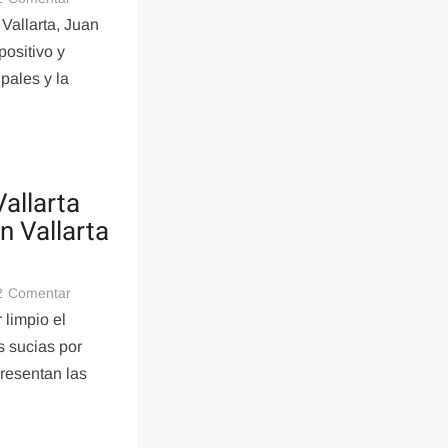
su
Síndico
Vallarta, Juan
lugar.
muy
ositivo y
verde
pales y la
ya
controla
Jueces
Municipales
y
Vallarta
Jurídico
n Vallarta
en
2
Comentar
Con
 limpio el
tristeza
s sucias por
en
resentan las
Puerto
Vallarta
esta