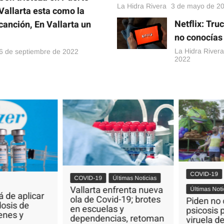
La Hidra Rivera
3 de mayo de 2
Vallarta esta como la
Netflix: Tru
canción, En Vallarta un
no conocías
.
La Hidra Rivera
6 de septiembre de 2022
2022
COVID-19
COVID-19
Últimas Noticias
Vallarta enfrenta nueva
Últimas Notici
de aplicar
ola de Covid-19; brotes
Piden no c
sis de
en escuelas y
psicosis p
nes y
dependencias, retoman
viruela de