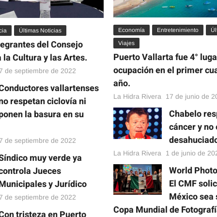
Economía
Entretenimiento
Úl
cia
Últimas Noticias
tegrantes del Consejo
Viajes
Puerto Vallarta fue 4° lug
la Cultura y las Artes.
ocupación en el primer cu
7 de septiembre de 2022
año.
Conductores vallartenses
La Hidra Rivera
17 de junio de 
no respetan ciclovía ni
Chabelo res
ponen la basura en su
cáncer y no 
desahuciad
7 de septiembre de 2022
La Hidra Rivera
1 de junio de 20
Síndico muy verde ya
World Photo
controla Jueces
El CMF solic
Municipales y Jurídico
México sea 
7 de septiembre de 2022
Copa Mundial de Fotograf
Con tristeza en Puerto