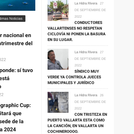
La Hidra Rivera
27
DE SEPTIEMBRE DE
2022
timas Noticias
CONDUCTORES
VALLARTENSES NO RESPETAN
CICLOVÍA NI PONEN LA BASURA
ar nacional en
EN SU LUGAR.
atrimestre del
La Hidra Rivera
27
DE SEPTIEMBRE DE
2022
2022
ponde: sí tuvo
SÍNDICO MUY
VERDE YA CONTROLA JUECES
está
MUNICIPALES Y JURÍDICO
o
22
La Hidra Rivera
26
DE SEPTIEMBRE DE
graphic Cup:
2022
itará que
CON TRISTEZA EN
PUERTO VALLARTA ESTA COMO
sede de la
LA CANCIÓN, EN VALLARTA UN
ía 2024
COCHINEROOOO.