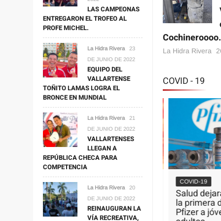
LAS CAMPEONAS
ENTREGARON EL TROFEO AL
PROFE MICHEL.
Cochineroooo
La Hidra Rivera
23
La Hidra Rivera
2
DE JUNIO DE 2022
EQUIPO DEL
VALLARTENSE
COVID - 19
TOÑITO LAMAS LOGRA EL
BRONCE EN MUNDIAL
La Hidra Rivera
21
DE JUNIO DE 2022
VALLARTENSES
LLEGAN A
REPÚBLICA CHECA PARA
COMPETENCIA
s Noticias
COVID-19
COVID-19
firma que
La Hidra Rivera
20
Refuerzan medidas
Salud dejará 
ebocas
DE JUNIO DE 2022
ante contagios entre los
la primera do
REINAUGURAN LA
trabajadores
Pfizer a jóve
”.
VÍA RECREATIVA,