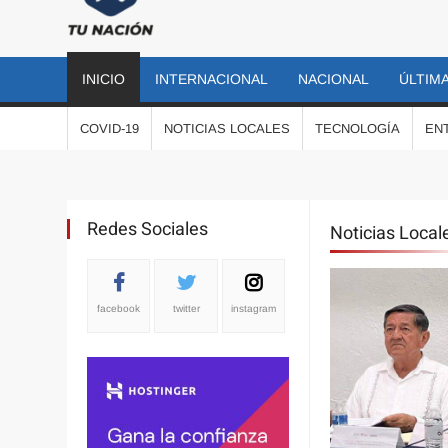
TU
Las
noticias
NACIÓN
más
INICIO
INTERNACIONAL
NACIONAL
ÚLTIMA
importantes
al momento
COVID-19
NOTICIAS LOCALES
TECNOLOGÍA
EN
Redes Sociales
Noticias Local
facebook
twitter
instagram