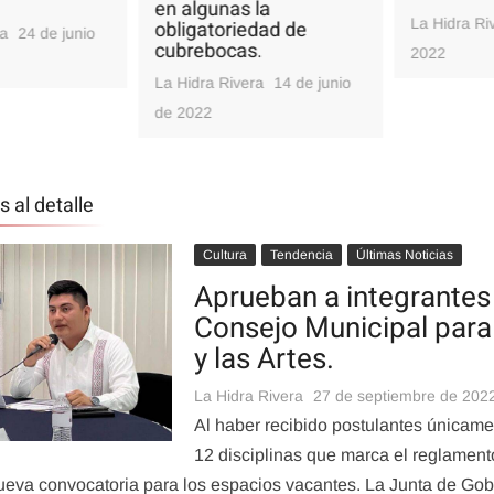
en algunas la
La Hidra Rive
obligatoriedad de
24 de junio
cubrebocas.
2022
La Hidra Rivera
14 de junio
de 2022
Tendencia
s al detalle
Últimas Noticias
Tendencia
A falta de resultados
en cabildo los verdes
Últimas Noticias
Cultura
Tendencia
Últimas Noticias
Con tristeza en Puerto
 ya
Inauguran el «Nido del
Vallarta esta como la
Tucán» del Partido
Aprueban a integrantes
canción, En Vallarta un
dico
Verde en Vallarta.
Consejo Municipal para 
Cochineroooo.
La Hidra Rivera
26 de
y las Artes.
La Hidra Rivera
26 de
septiembre de 2022
septiembre de 2022
La Hidra Rivera
27 de septiembre de 202
Al haber recibido postulantes únicame
12 disciplinas que marca el reglamento
ueva convocatoria para los espacios vacantes. La Junta de Go