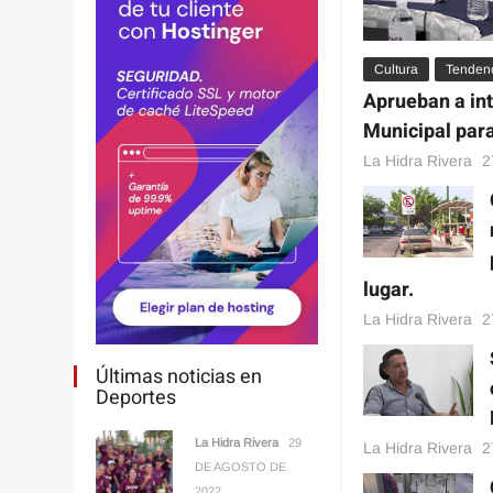
Cultura
Tenden
Aprueban a in
Municipal para 
La Hidra Rivera
2
lugar.
La Hidra Rivera
2
Últimas noticias en
Deportes
La Hidra Rivera
29
La Hidra Rivera
2
DE AGOSTO DE
2022