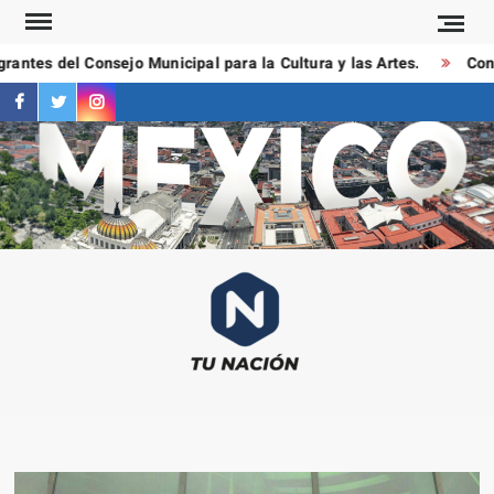
Saltar
al
antes del Consejo Municipal para la Cultura y las Artes.
Condu
contenido
facebook
twitter
instagram
T
Las
NAC
notici
más
importa
al mom