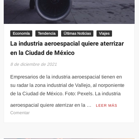
nivel
mundial
Economía
Tendencia
Últimas Noticias
Viajes
La industria aeroespacial quiere aterrizar
en la Ciudad de México
8 de diciembre de 2021
Empresarios de la industria aeroespacial tienen en
su radar la zona industrial de Vallejo, al norponiente
de la Ciudad de México. Foto: Pexels. La industria
aeroespacial quiere aterrizar en la …
LEER MÁS
en
Comentar
La
industria
aeroespacial