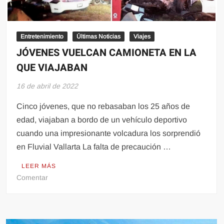
Entretenimiento
Últimas Noticias
Viajes
JÓVENES VUELCAN CAMIONETA EN LA
QUE VIAJABAN
16 de abril de 2022
Cinco jóvenes, que no rebasaban los 25 años de
edad, viajaban a bordo de un vehículo deportivo
cuando una impresionante volcadura los sorprendió
en Fluvial Vallarta La falta de precaución …
LEER MÁS
en
Comentar
JÓVENES
VUELCAN
CAMIONETA
EN