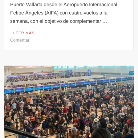
Puerto Vallarta desde el Aeropuerto Internacional
Felipe Ángeles (AIFA) con cuatro vuelos a la
semana, con el objetivo de complementar …
LEER MÁS
en
Comentar
Anuncia
Aeroméxico
vuelo
del
AIFA
a
Puerto
Vallarta.