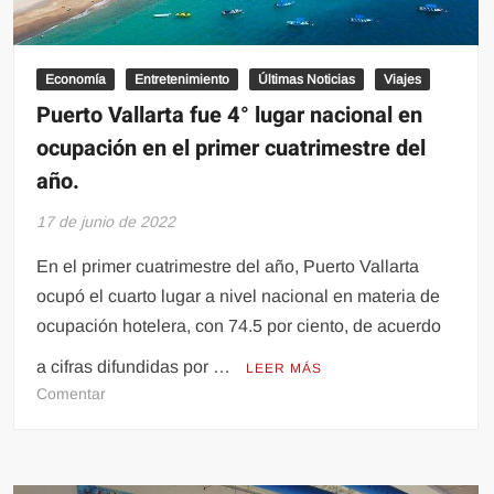
Economía
Entretenimiento
Últimas Noticias
Viajes
Puerto Vallarta fue 4° lugar nacional en
ocupación en el primer cuatrimestre del
año.
17 de junio de 2022
En el primer cuatrimestre del año, Puerto Vallarta
ocupó el cuarto lugar a nivel nacional en materia de
ocupación hotelera, con 74.5 por ciento, de acuerdo
a cifras difundidas por …
LEER MÁS
en
Comentar
Puerto
Vallarta
fue
4°