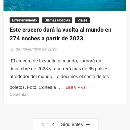
Entretenimiento
Últimas Noticias
Viajes
Este crucero dará la vuelta al mundo en
274 noches a partir de 2023
16 de noviembre de 2021
‘El crucero de la vuelta al mundo, zarpará en
diciembre de 2023 y recorrerá más de 65 países
alrededor del mundo. Te decimos el costo de los
boletos. Foto: Cortesía …
LEER MÁS
en
Comentar
Este
crucero
dará
Paginación
la
1
2
Siguientes
vuelta