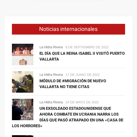
de
al
entradas
mundo
en
274
Noticias internacionales
noches
a
partir
La Hidra Rivera
8 DE SEPTIEMBRE DE 2022
EL DÍA QUE LA REINA ISABEL II VISITÓ PUERTO
de
VALLARTA
2023
La Hidra Rivera
17 DE JUNIO DE 2022
MÓDULO DE #MIGRACIÓN DE NUEVO
VALLARTA NO TIENE CITAS
La Hidra Rivera
24 DE MAYO DE 2022
UN EXSOLDADO ESTADOUNIDENSE QUE
AHORA COMBATE EN UCRANIA NARRA LOS
DÍAS QUE PASÓ ATRAPADO EN UNA «CASA DE
LOS HORRORES»