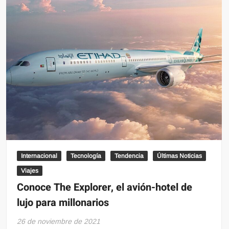
quiere
aterrizar
en
la
Ciudad
de
México
Internacional
Tecnología
Tendencia
Últimas Noticias
Viajes
Conoce The Explorer, el avión-hotel de
lujo para millonarios
26 de noviembre de 2021