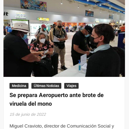
lugar
nacional
en
ocupación
en
el
primer
cuatrimestre
del
año.
Medicina
Últimas Noticias
Viajes
Se prepara Aeropuerto ante brote de
viruela del mono
15 de junio de 2022
Miguel Cravioto, director de Comunicación Social y