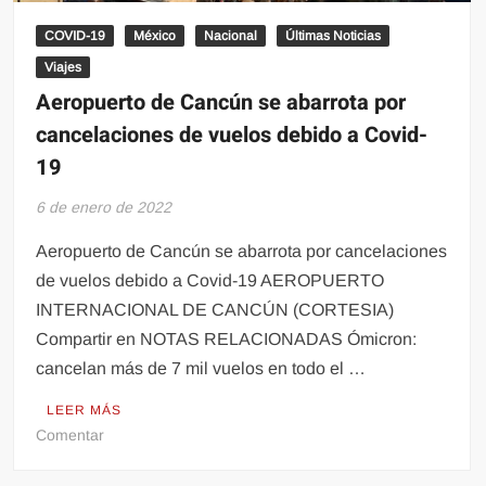
COVID-19
México
Nacional
Últimas Noticias
Viajes
Aeropuerto de Cancún se abarrota por
cancelaciones de vuelos debido a Covid-
19
6 de enero de 2022
Aeropuerto de Cancún se abarrota por cancelaciones
de vuelos debido a Covid-19 AEROPUERTO
INTERNACIONAL DE CANCÚN (CORTESIA)
Compartir en NOTAS RELACIONADAS Ómicron:
cancelan más de 7 mil vuelos en todo el …
LEER MÁS
en
Comentar
Aeropuerto
de