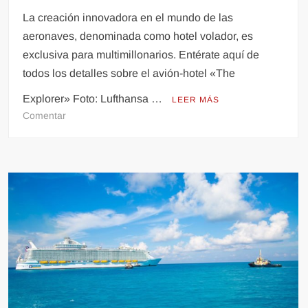
La creación innovadora en el mundo de las
aeronaves, denominada como hotel volador, es
exclusiva para multimillonarios. Entérate aquí de
todos los detalles sobre el avión-hotel «The
Explorer» Foto: Lufthansa …
LEER MÁS
en
Comentar
Conoce
The
Explorer,
el
avión-
hotel
de
lujo
para
millonarios