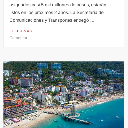
asignados casi 5 mil millones de pesos; estarán
listos en los próximos 2 años. La Secretaría de
Comunicaciones y Transportes entregó …
LEER MÁS
en
Comentar
Asignan
a
empresa
los
últimos
tramos
de
la
autopista
a
Vallarta.