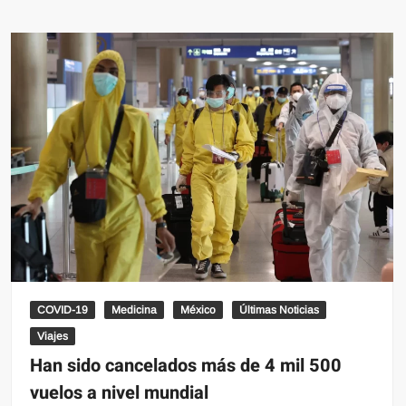
Cancún
se
abarrota
por
cancelaciones
de
vuelos
debido
a
Covid-
19
COVID-19
Medicina
México
Últimas Noticias
Viajes
Han sido cancelados más de 4 mil 500
vuelos a nivel mundial