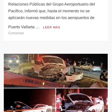
Relaciones Públicas del Grupo Aeroportuario del
Pacifico, informó que, hasta el momento no se
aplicarán nuevas medidas en los aeropuertos de
Puerto Vallarta …
LEER MÁS
en
Comentar
Se
prepara
Aeropuerto
ante
brote
de
viruela
del
mono