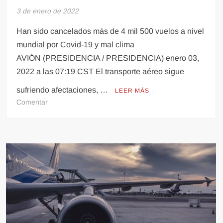
3 de enero de 2022
Han sido cancelados más de 4 mil 500 vuelos a nivel
mundial por Covid-19 y mal clima
AVIÓN (PRESIDENCIA / PRESIDENCIA) enero 03,
2022 a las 07:19 CST El transporte aéreo sigue
sufriendo afectaciones, …
LEER MÁS
en
Comentar
Han
sido
cancelados
más
de
4
mil
500
vuelos
a