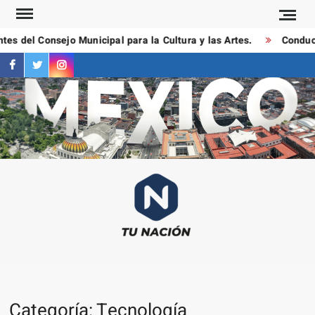
Saltar
al
del Consejo Municipal para la Cultura y las Artes.
Conductores
contenido
facebook
twitter
instagram
T
Las
NAC
notici
más
importa
al mom
Categoría:
Tecnología