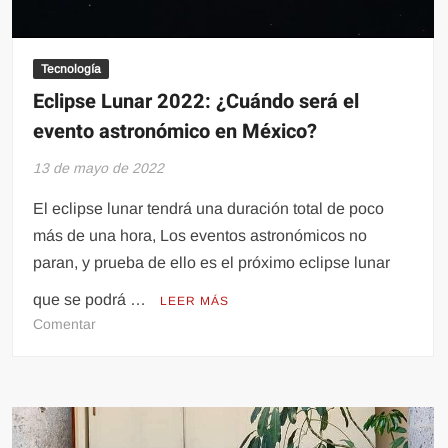
Tecnología
Eclipse Lunar 2022: ¿Cuándo será el
evento astronómico en México?
13 de mayo de 2022
El eclipse lunar tendrá una duración total de poco
más de una hora, Los eventos astronómicos no
paran, y prueba de ello es el próximo eclipse lunar
que se podrá …
LEER MÁS
en
Comentar
Eclipse
Lunar
2022:
¿Cuándo
será