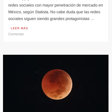
redes sociales con mayor penetración de mercado en
México, según Statista. No cabe duda que las redes
sociales siguen siendo grandes protagonistas …
LEER MÁS
en
Comentar
¿Cuáles
son
las
redes
sociales
que
se
roban
el
tiempo
de
los
mexicanos?