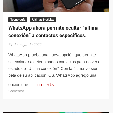
Tecnología
Últimas Noticias
WhatsApp ahora permite ocultar “última
conexión” a contactos específicos.
31 de mayo de 2022
WhatsApp prueba una nueva opción que permite
seleccionar a determinados contactos para no ver el
estado de “Última conexión”. Con la última versión
beta de su aplicación iOS, WhatsApp agregó una
opción que …
LEER MÁS
en
Comentar
WhatsApp
ahora
permite