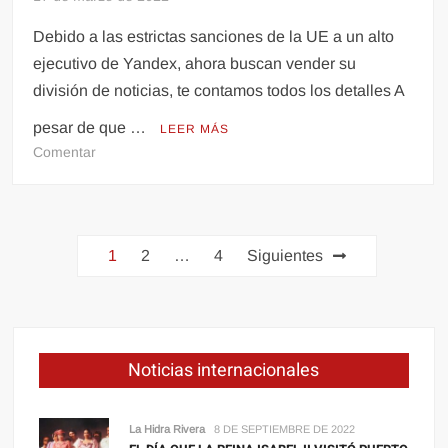
Debido a las estrictas sanciones de la UE a un alto
ejecutivo de Yandex, ahora buscan vender su
división de noticias, te contamos todos los detalles A
pesar de que …
LEER MÁS
en
Comentar
El
conflicto
Rusia-
Paginación
Ucrania
1
2
…
4
Siguientes
afecta
de
también
entradas
la
tecnología:
Yandex,
Noticias internacionales
el
‘Google
ruso’
La Hidra Rivera
8 DE SEPTIEMBRE DE 2022