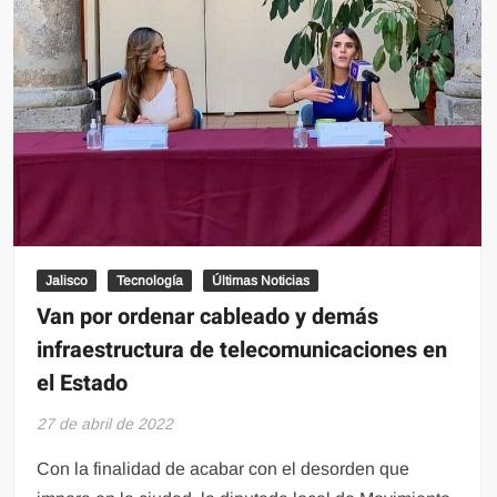
el
evento
astronómico
en
México?
Jalisco
Tecnología
Últimas Noticias
Van por ordenar cableado y demás
infraestructura de telecomunicaciones en
el Estado
27 de abril de 2022
Con la finalidad de acabar con el desorden que