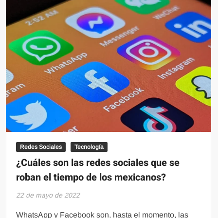
ocultar
“última
conexión”
a
contactos
específicos.
Redes Sociales
Tecnología
¿Cuáles son las redes sociales que se
roban el tiempo de los mexicanos?
22 de mayo de 2022
WhatsApp y Facebook son, hasta el momento, las