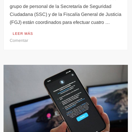
grupo de personal de la Secretaría de Seguridad
Ciudadana (SSC) y de la Fiscalía General de Justicia
(FGJ) están coordinados para efectuar cuatro …
LEER MÁS
en
Comentar
Se
Realiza
Una
Serie
De
Operativos
Contra
Extorsionadores
Por
Call
Center.