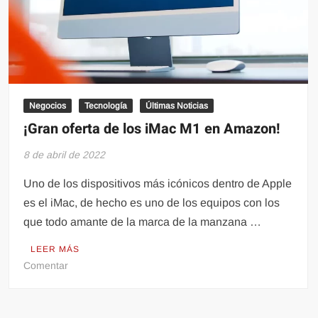
litio.
Negocios
Tecnología
Últimas Noticias
¡Gran oferta de los iMac M1 en Amazon!
8 de abril de 2022
Uno de los dispositivos más icónicos dentro de Apple
es el iMac, de hecho es uno de los equipos con los
que todo amante de la marca de la manzana …
LEER MÁS
en
Comentar
¡Gran
oferta
de