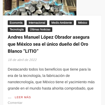
datos;
este
es
el
Economía
Internacional
Medio Ambiente
México
modus
Tecnología
Últimas Noticias
operandi.
Andres Manuel López Obrador asegura
que México sea el único dueño del Oro
Blanco “LITIO”
18 de abril de 2022
Destacando todos los beneficios que tiene para la
era de la tecnología, la fabricación de
nanotecnología, que México tiene el yacimiento más
grande en el mundo hasta ahorita comprobado, que
…
LEER MÁS
en
Comentar