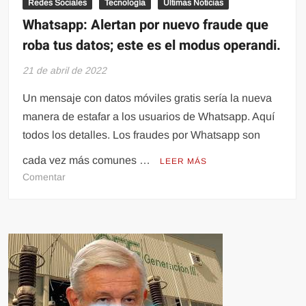
Redes Sociales
Tecnología
Últimas Noticias
Whatsapp: Alertan por nuevo fraude que
roba tus datos; este es el modus operandi.
21 de abril de 2022
Un mensaje con datos móviles gratis sería la nueva
manera de estafar a los usuarios de Whatsapp. Aquí
todos los detalles. Los fraudes por Whatsapp son
cada vez más comunes …
LEER MÁS
en
Comentar
Whatsapp:
Alertan
por
nuevo
fraude
que
roba
tus