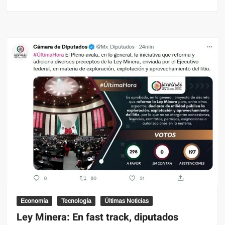
Andres
Manuel
López
Obrador
asegura
que
México
sea
el
único
dueño
del
Oro
Blanco
“LITIO”
Economía
Tecnología
Últimas Noticias
Ley Minera: En fast track, diputados