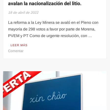
avalan la nacionalización del litio.
18 de abril de 2022
La reforma a la Ley Minera se avaló en el Pleno con
mayoría de 298 votos a favor por parte de Morena,
PVEM y PT Como de urgente resolución, con …
LEER MÁS
en
Comentar
Ley
Minera:
En
fast
track,
diputados
avalan
la
nacionalización
del