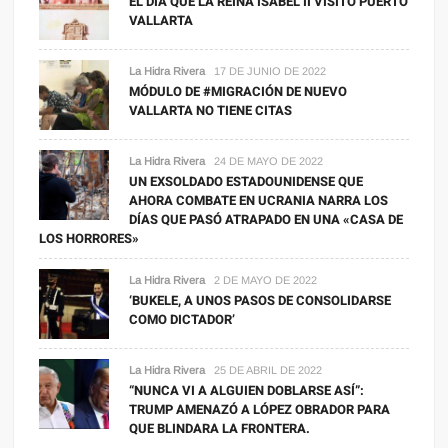
EL DÍA QUE LA REINA ISABEL II VISITÓ PUERTO
está
VALLARTA
en
problemas.
La Hidra Rivera
17 DE JUNIO DE 2022
MÓDULO DE #MIGRACIÓN DE NUEVO
VALLARTA NO TIENE CITAS
La Hidra Rivera
24 DE MAYO DE 2022
UN EXSOLDADO ESTADOUNIDENSE QUE
AHORA COMBATE EN UCRANIA NARRA LOS
DÍAS QUE PASÓ ATRAPADO EN UNA «CASA DE
LOS HORRORES»
La Hidra Rivera
2 DE MAYO DE 2022
‘BUKELE, A UNOS PASOS DE CONSOLIDARSE
COMO DICTADOR’
La Hidra Rivera
25 DE ABRIL DE 2022
“NUNCA VI A ALGUIEN DOBLARSE ASÍ”:
TRUMP AMENAZÓ A LÓPEZ OBRADOR PARA
QUE BLINDARA LA FRONTERA.