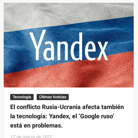
los
iMac
M1
en
Amazon!
Tecnología
Últimas Noticias
El conflicto Rusia-Ucrania afecta también
la tecnología: Yandex, el ‘Google ruso’
está en problemas.
17 de marzo de 2022