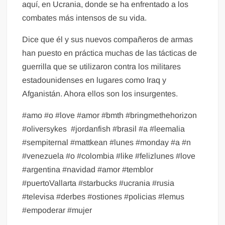
aquí, en Ucrania, donde se ha enfrentado a los
combates más intensos de su vida.
Dice que él y sus nuevos compañeros de armas
han puesto en práctica muchas de las tácticas de
guerrilla que se utilizaron contra los militares
estadounidenses en lugares como Iraq y
Afganistán. Ahora ellos son los insurgentes.
#amo #o #love #amor #bmth #bringmethehorizon
#oliversykes
#jordanfish #brasil #a #leemalia
#sempiternal #mattkean #lunes #monday #a #n
#venezuela #o #colombia #like #felizlunes #love
#argentina #navidad #amor #temblor
#puertoVallarta #starbucks #ucrania #rusia
#televisa #derbes #ostiones #policias #lemus
#empoderar #mujer