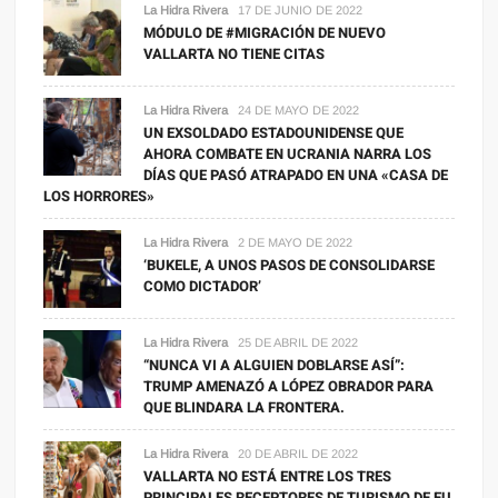
será
La Hidra Rivera
17 DE JUNIO DE 2022
tipo
MÓDULO DE #MIGRACIÓN DE NUEVO
VALLARTA NO TIENE CITAS
fintech
La Hidra Rivera
24 DE MAYO DE 2022
UN EXSOLDADO ESTADOUNIDENSE QUE
AHORA COMBATE EN UCRANIA NARRA LOS
DÍAS QUE PASÓ ATRAPADO EN UNA «CASA DE
LOS HORRORES»
La Hidra Rivera
2 DE MAYO DE 2022
‘BUKELE, A UNOS PASOS DE CONSOLIDARSE
COMO DICTADOR’
La Hidra Rivera
25 DE ABRIL DE 2022
“NUNCA VI A ALGUIEN DOBLARSE ASÍ”:
TRUMP AMENAZÓ A LÓPEZ OBRADOR PARA
QUE BLINDARA LA FRONTERA.
La Hidra Rivera
20 DE ABRIL DE 2022
VALLARTA NO ESTÁ ENTRE LOS TRES
PRINCIPALES RECEPTORES DE TURISMO DE EU