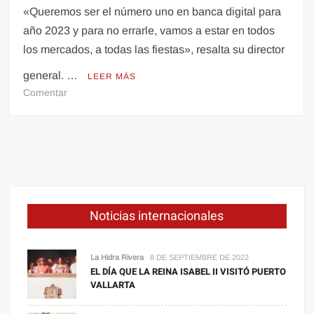
«Queremos ser el número uno en banca digital para
año 2023 y para no errarle, vamos a estar en todos
los mercados, a todas las fiestas», resalta su director
general. …
LEER MÁS
en
Comentar
Selección
2021
|
Banorte
va
por
el
Noticias internacionales
mundo
digital,
creará
La Hidra Rivera
8 DE SEPTIEMBRE DE 2022
otro
EL DÍA QUE LA REINA ISABEL II VISITÓ PUERTO
VALLARTA
banco
y