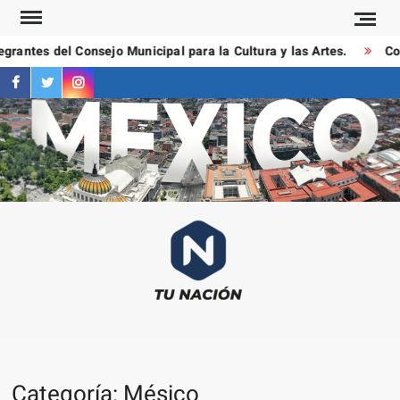
Saltar
al
rantes del Consejo Municipal para la Cultura y las Artes.
Con
contenido
facebook
twitter
instagram
T
Las
NAC
notici
más
importa
al mom
Categoría:
Mésico