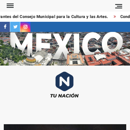
Saltar
al
tes del Consejo Municipal para la Cultura y las Artes.
Conduct
contenido
facebook
twitter
instagram
T
Las
NAC
notici
más
importa
al mom