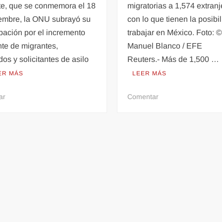
te, que se conmemora el 18
migratorias a 1,574 extranj
iembre, la ONU subrayó su
con lo que tienen la posibi
pación por el incremento
trabajar en México. Foto: 
te de migrantes,
Manuel Blanco / EFE
dos y solicitantes de asilo
Reuters.- Más de 1,500 …
ER MÁS
LEER MÁS
en
en
ar
Comentar
ONU
México
pide
regulariza
que
más
se
de
investigue
1,500
la
migrantes
muerte
en
de
caravana
56
rumbo
migrantes
a
en
EU