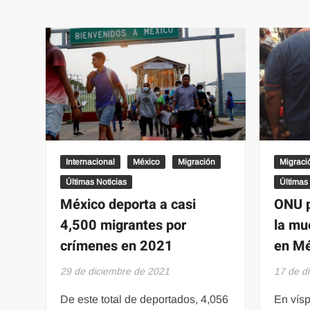
a
venezolanos
a
partir
del
21
de
enero
Internacional
México
Migración
Migraci
Últimas Noticias
Últimas
México deporta a casi
ONU p
4,500 migrantes por
la mu
crímenes en 2021
en Mé
29 de diciembre de 2021
17 de d
De este total de deportados, 4,056
En vísp