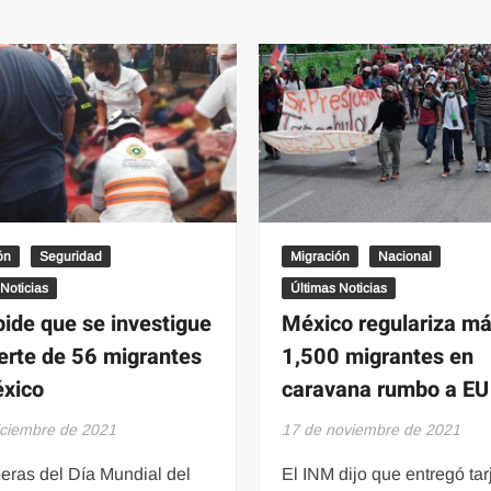
de
récord
niños
de
migrantes
solicitudes
en
de
México
refugio
aumentaron
de
402
migrantes
%
en
en
2021
2021:
ONG
ón
Seguridad
Migración
Nacional
 Noticias
Últimas Noticias
ide que se investigue
México regulariza m
erte de 56 migrantes
1,500 migrantes en
xico
caravana rumbo a EU
iciembre de 2021
17 de noviembre de 2021
eras del Día Mundial del
El INM dijo que entregó tar