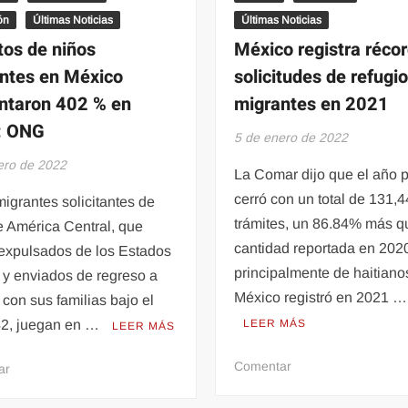
ón
Últimas Noticias
Últimas Noticias
tos de niños
México registra réco
ntes en México
solicitudes de refugi
taron 402 % en
migrantes en 2021
: ONG
5 de enero de 2022
ero de 2022
La Comar dijo que el año 
cerró con un total de 131,
igrantes solicitantes de
trámites, un 86.84% más q
e América Central, que
cantidad reportada en 202
expulsados ​​de los Estados
principalmente de haitiano
 y enviados de regreso a
México registró en 2021 …
con sus familias bajo el
 42, juegan en …
LEER MÁS
LEER MÁS
en
Comentar
en
ar
México
Arrestos
registra