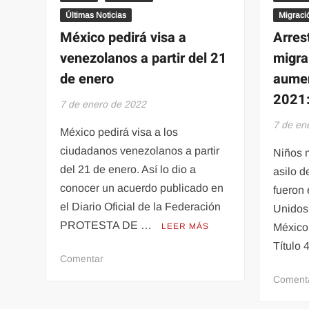
Últimas Noticias
Migraci
México pedirá visa a
Arres
venezolanos a partir del 21
migra
de enero
aumen
2021
7 de enero de 2022
7 de en
México pedirá visa a los
ciudadanos venezolanos a partir
Niños m
del 21 de enero. Así lo dio a
asilo d
conocer un acuerdo publicado en
fueron 
el Diario Oficial de la Federación
Unidos
PROTESTA DE …
LEER MÁS
México 
Título
en
Comentar
México
Coment
pedirá
visa