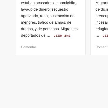
estaban acusados de homicidio,
Migran
lavado de dinero, secuestro
de dic
agraviado, robo, sustracción de
preocu
menores, tráfico de armas, de
incesan
drogas, y de personas. Migrantes
refugia
deportados de …
…
LEER MÁS
LE
en
Comentar
Coment
México
deporta
a
casi
4,500
migrantes
por
crímenes
en
2021