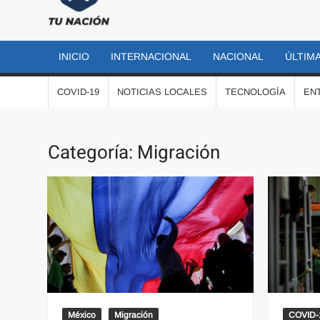
TU
Las
noticias
NACIÓN
más
INICIO
INTERNACIONAL
NACIONAL
ÚLTIMA
importantes
al momento
COVID-19
NOTICIAS LOCALES
TECNOLOGÍA
EN
Categoría:
Migración
México
Migración
COVID-