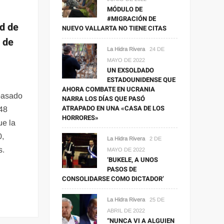
MÓDULO DE
#MIGRACIÓN DE
rd de
NUEVO VALLARTA NO TIENE CITAS
o de
La Hidra Rivera
24 DE
MAYO DE 2022
UN EXSOLDADO
ESTADOUNIDENSE QUE
AHORA COMBATE EN UCRANIA
pasado
NARRA LOS DÍAS QUE PASÓ
ATRAPADO EN UNA «CASA DE LOS
448
HORRORES»
ue la
0,
La Hidra Rivera
2 DE
s.
MAYO DE 2022
‘BUKELE, A UNOS
PASOS DE
CONSOLIDARSE COMO DICTADOR’
La Hidra Rivera
25 DE
ABRIL DE 2022
“NUNCA VI A ALGUIEN