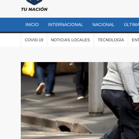
TU
Las
noticias
NACIÓN
más
INICIO
INTERNACIONAL
NACIONAL
ÚLTIMA
importantes
al momento
COVID-19
NOTICIAS LOCALES
TECNOLOGÍA
EN