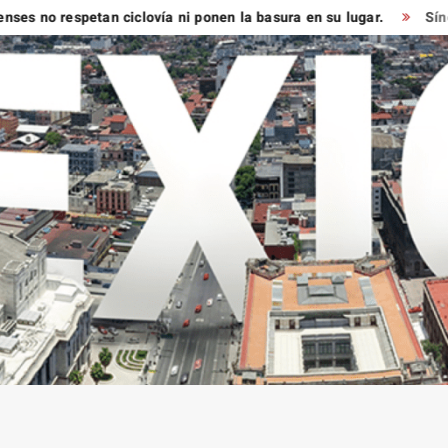
 respetan ciclovía ni ponen la basura en su lugar.
Síndico mu