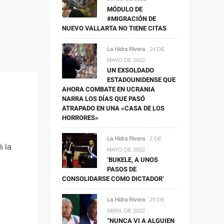
MÓDULO DE
#MIGRACIÓN DE
NUEVO VALLARTA NO TIENE CITAS
La Hidra Rivera
24 DE
MAYO DE 2022
UN EXSOLDADO
ESTADOUNIDENSE QUE
AHORA COMBATE EN UCRANIA
NARRA LOS DÍAS QUE PASÓ
ATRAPADO EN UNA «CASA DE LOS
HORRORES»
La Hidra Rivera
2 DE
% la
MAYO DE 2022
‘BUKELE, A UNOS
PASOS DE
CONSOLIDARSE COMO DICTADOR’
La Hidra Rivera
25 DE
ABRIL DE 2022
“NUNCA VI A ALGUIEN