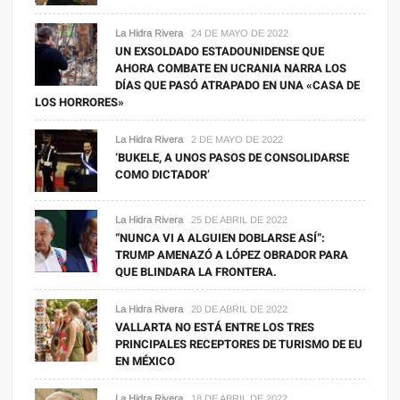
La Hidra Rivera
24 DE MAYO DE 2022
UN EXSOLDADO ESTADOUNIDENSE QUE
AHORA COMBATE EN UCRANIA NARRA LOS
DÍAS QUE PASÓ ATRAPADO EN UNA «CASA DE
LOS HORRORES»
La Hidra Rivera
2 DE MAYO DE 2022
‘BUKELE, A UNOS PASOS DE CONSOLIDARSE
COMO DICTADOR’
La Hidra Rivera
25 DE ABRIL DE 2022
“NUNCA VI A ALGUIEN DOBLARSE ASÍ”:
TRUMP AMENAZÓ A LÓPEZ OBRADOR PARA
QUE BLINDARA LA FRONTERA.
La Hidra Rivera
20 DE ABRIL DE 2022
VALLARTA NO ESTÁ ENTRE LOS TRES
PRINCIPALES RECEPTORES DE TURISMO DE EU
EN MÉXICO
La Hidra Rivera
18 DE ABRIL DE 2022