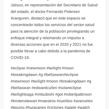
Jalisco, en representación del Secretario de Salud
del estado, el doctor Fernando Petersen
Aranguren, destacó que en este espacio se
concentrarán todos los servicios del sector salud
para la atención de la población privilegiando un
enfoque integral y retomando un impulso a
diversas acciones que en el 2020 y 2021 no fue
posible llevar a cabo debido a la pandemia de
COVID-19.
#eclipse #newmoon #twilight #moon
#breakingdawn #g #bellaswan#eclipse
#newmoon #twilight #moon #breakingdawn #g
#bellaswan #edwardcullen #solareclipse
#twilightsaga #mitsubishi #got #robertpattinson
#kristenstewart #maestros #sueldos #aranceles
#tejuino #huracanes #ciclones #apple #watch