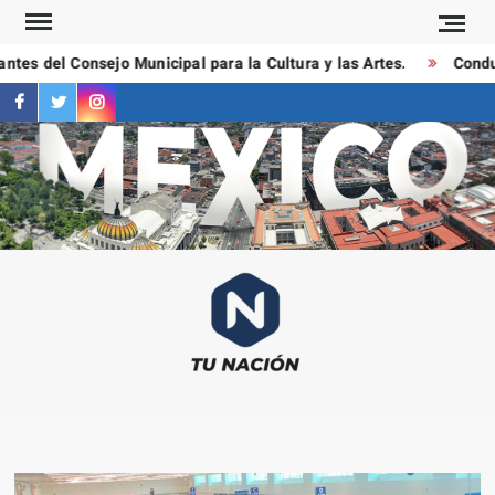
Saltar
al
es del Consejo Municipal para la Cultura y las Artes.
Conducto
contenido
facebook
twitter
instagram
T
Las
NAC
notici
más
importa
al mom