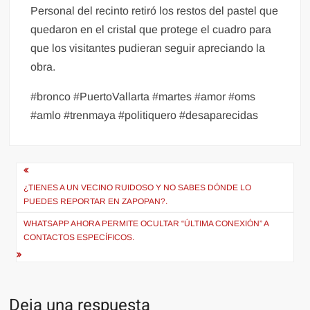
Personal del recinto retiró los restos del pastel que
quedaron en el cristal que protege el cuadro para
que los visitantes pudieran seguir apreciando la
obra.
#bronco #PuertoVallarta #martes #amor #oms
#amlo #trenmaya #politiquero #desaparecidas
Navegación
de
¿TIENES A UN VECINO RUIDOSO Y NO SABES DÓNDE LO
PUEDES REPORTAR EN ZAPOPAN?.
entradas
WHATSAPP AHORA PERMITE OCULTAR “ÚLTIMA CONEXIÓN” A
CONTACTOS ESPECÍFICOS.
Deja una respuesta