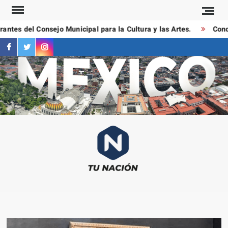
Saltar
al
ntes del Consejo Municipal para la Cultura y las Artes.
Conduc
contenido
facebook
twitter
instagram
T
Las
NAC
notici
más
importa
al mom