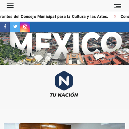
Saltar
al
ntes del Consejo Municipal para la Cultura y las Artes.
Conduc
contenido
facebook
twitter
instagram
T
Las
NAC
notici
más
importa
al mom