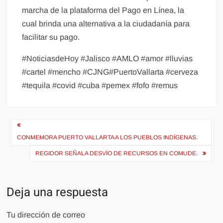
marcha de la plataforma del Pago en Línea, la
cual brinda una alternativa a la ciudadanía para
facilitar su pago.
#NoticiasdeHoy #Jalisco #AMLO #amor #lluvias
#cartel #mencho #CJNG#PuertoVallarta #cerveza
#tequila #covid #cuba #pemex #fofo #remus
Navegación
de
CONMEMORA PUERTO VALLARTA A LOS PUEBLOS INDÍGENAS.
entradas
REGIDOR SEÑALA DESVÍO DE RECURSOS EN COMUDE.
Deja una respuesta
Tu dirección de correo