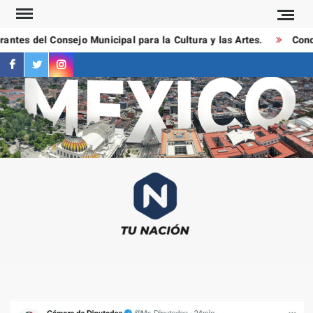
Saltar
al
ntes del Consejo Municipal para la Cultura y las Artes.
Conduc
contenido
facebook
twitter
instagram
T
Las
NAC
notici
más
importa
al mom