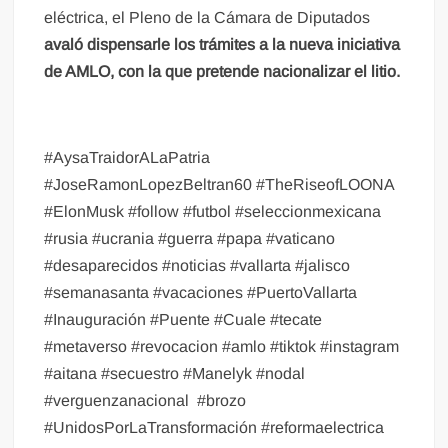
eléctrica, el Pleno de la Cámara de Diputados
avaló dispensarle los trámites a la nueva iniciativa
de AMLO, con la que pretende nacionalizar el litio.
#AysaTraidorALaPatria
#JoseRamonLopezBeltran60 #TheRiseofLOONA
#ElonMusk #follow #futbol #seleccionmexicana
#rusia #ucrania #guerra #papa #vaticano
#desaparecidos #noticias #vallarta #jalisco
#semanasanta #vacaciones #PuertoVallarta
#Inauguración #Puente #Cuale #tecate
#metaverso #revocacion #amlo #tiktok #instagram
#aitana #secuestro #Manelyk #nodal
#verguenzanacional
#brozo
#UnidosPorLaTransformación #reformaelectrica