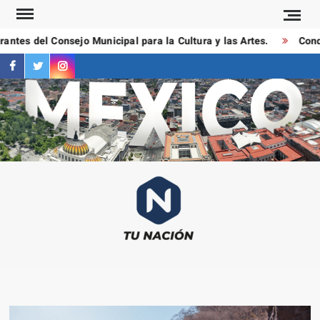
Saltar
al
ntes del Consejo Municipal para la Cultura y las Artes.
Conduc
contenido
facebook
twitter
instagram
T
Las
NAC
notici
más
importa
al mom