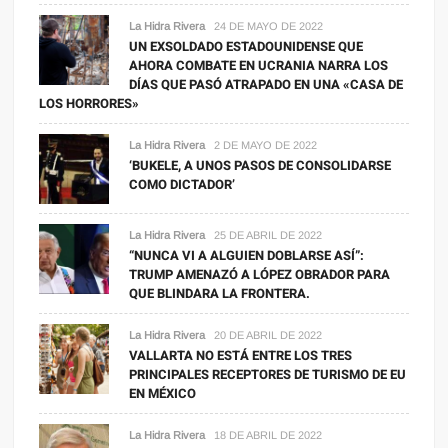
La Hidra Rivera
24 DE MAYO DE 2022
UN EXSOLDADO ESTADOUNIDENSE QUE
AHORA COMBATE EN UCRANIA NARRA LOS
DÍAS QUE PASÓ ATRAPADO EN UNA «CASA DE
LOS HORRORES»
La Hidra Rivera
2 DE MAYO DE 2022
‘BUKELE, A UNOS PASOS DE CONSOLIDARSE
COMO DICTADOR’
La Hidra Rivera
25 DE ABRIL DE 2022
“NUNCA VI A ALGUIEN DOBLARSE ASÍ”:
TRUMP AMENAZÓ A LÓPEZ OBRADOR PARA
QUE BLINDARA LA FRONTERA.
La Hidra Rivera
20 DE ABRIL DE 2022
VALLARTA NO ESTÁ ENTRE LOS TRES
PRINCIPALES RECEPTORES DE TURISMO DE EU
EN MÉXICO
La Hidra Rivera
18 DE ABRIL DE 2022