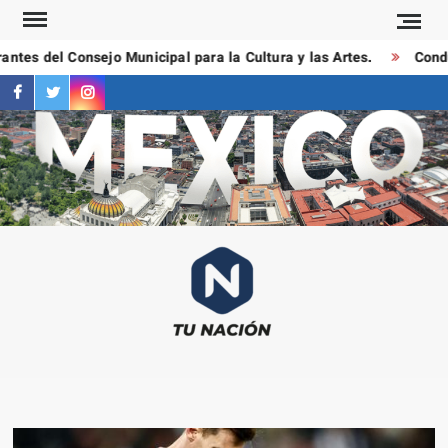
Saltar
al
tes del Consejo Municipal para la Cultura y las Artes.
Conduct
contenido
facebook
twitter
instagram
T
Las
NAC
notici
más
importa
al mom