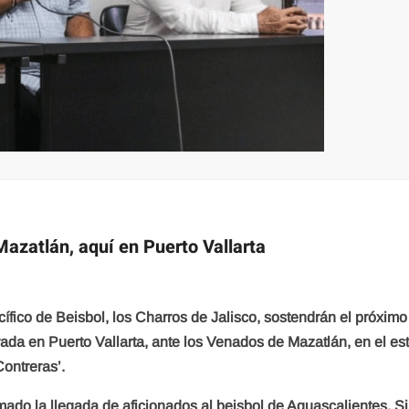
azatlán, aquí en Puerto Vallarta
fico de Beisbol, los Charros de Jalisco, sostendrán el próximo 
a en Puerto Vallarta, ante los Venados de Mazatlán, en el es
Contreras’.
mado la llegada de aficionados al beisbol de Aguascalientes, Si