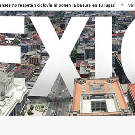
 respetan ciclovía ni ponen la basura en su lugar.
Síndico mu