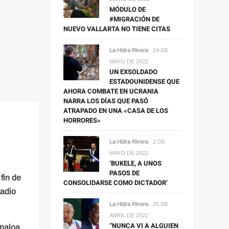
MÓDULO DE
#MIGRACIÓN DE
NUEVO VALLARTA NO TIENE CITAS
La Hidra Rivera
24 DE
MAYO DE 2022
UN EXSOLDADO
ESTADOUNIDENSE QUE
AHORA COMBATE EN UCRANIA
NARRA LOS DÍAS QUE PASÓ
ATRAPADO EN UNA «CASA DE LOS
HORRORES»
La Hidra Rivera
2 DE
MAYO DE 2022
‘BUKELE, A UNOS
PASOS DE
fin de
CONSOLIDARSE COMO DICTADOR’
tadio
La Hidra Rivera
25 DE
ABRIL DE 2022
“NUNCA VI A ALGUIEN
naloa,