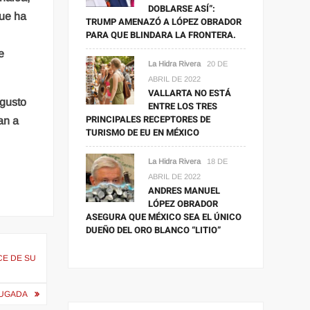
DOBLARSE ASÍ”:
que ha
TRUMP AMENAZÓ A LÓPEZ OBRADOR
PARA QUE BLINDARA LA FRONTERA.
e
La Hidra Rivera
20 DE
ABRIL DE 2022
VALLARTA NO ESTÁ
 gusto
ENTRE LOS TRES
PRINCIPALES RECEPTORES DE
an a
TURISMO DE EU EN MÉXICO
La Hidra Rivera
18 DE
ABRIL DE 2022
ANDRES MANUEL
LÓPEZ OBRADOR
ASEGURA QUE MÉXICO SEA EL ÚNICO
DUEÑO DEL ORO BLANCO “LITIO”
CE DE SU
RUGADA