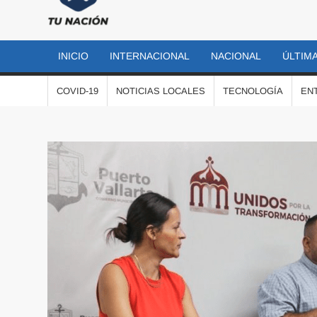
TU
Las
noticias
NACIÓN
más
INICIO
INTERNACIONAL
NACIONAL
ÚLTIMA
importantes
al momento
COVID-19
NOTICIAS LOCALES
TECNOLOGÍA
EN