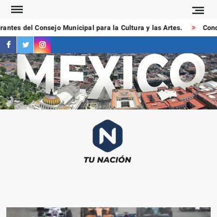
Saltar
al
ntes del Consejo Municipal para la Cultura y las Artes.
Conduc
contenido
facebook
twitter
instagram
T
Las
NAC
notici
más
importa
al mom