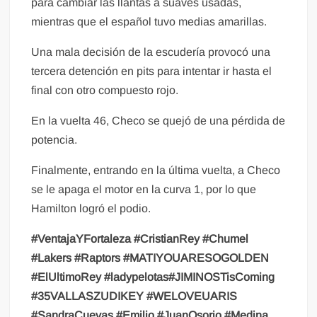
para cambiar las llantas a suaves usadas,
mientras que el español tuvo medias amarillas.
Una mala decisión de la escudería provocó una
tercera detención en pits para intentar ir hasta el
final con otro compuesto rojo.
En la vuelta 46, Checo se quejó de una pérdida de
potencia.
Finalmente, entrando en la última vuelta, a Checo
se le apaga el motor en la curva 1, por lo que
Hamilton logró el podio.
#VentajaYFortaleza
#CristianRey
#Chumel
#Lakers
#Raptors
#MATIYOUARESOGOLDEN
#ElUltimoRey
#ladypelotas#JIMINOSTisComing
#35VALLASZUDIKEY
#WELOVEUARIS
#SandraCuevas
#Emilio
#JuanOsorio
#Medina