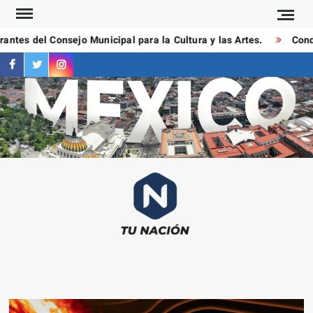
Saltar
al
ntes del Consejo Municipal para la Cultura y las Artes.
Conduc
contenido
facebook
twitter
instagram
T
Las
NAC
notici
más
importa
al mom