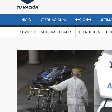
TU
Las
noticias
NACIÓN
más
INICIO
INTERNACIONAL
NACIONAL
ÚLTIMA
importantes
al momento
COVID-19
NOTICIAS LOCALES
TECNOLOGÍA
EN