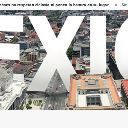
 respetan ciclovía ni ponen la basura en su lugar.
Síndico mu