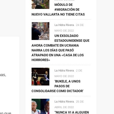
MÓDULO DE
#MIGRACIÓN DE
NUEVO VALLARTA NO TIENE CITAS
La Hidra Rivera
24 DE
MAYO DE 2022
UN EXSOLDADO
ESTADOUNIDENSE QUE
AHORA COMBATE EN UCRANIA
NARRA LOS DÍAS QUE PASÓ
ATRAPADO EN UNA «CASA DE LOS
HORRORES»
La Hidra Rivera
2 DE
nas,
MAYO DE 2022
‘BUKELE, A UNOS
PASOS DE
CONSOLIDARSE COMO DICTADOR’
La Hidra Rivera
25 DE
a
ABRIL DE 2022
“NUNCA VI A ALGUIEN
po que