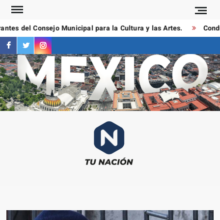
Saltar
al
tes del Consejo Municipal para la Cultura y las Artes.
Conduct
contenido
facebook
twitter
instagram
T
Las
NAC
notici
más
importa
al mom