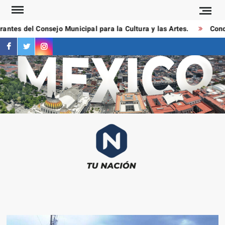
Saltar
al
ntes del Consejo Municipal para la Cultura y las Artes.
Conduc
contenido
facebook
twitter
instagram
T
Las
NAC
notici
más
importa
al mom