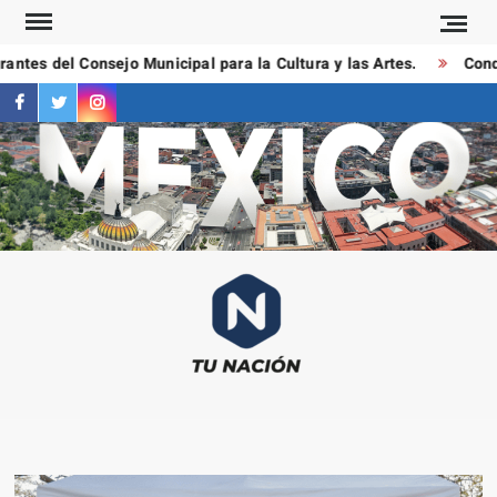
Saltar
al
ntes del Consejo Municipal para la Cultura y las Artes.
Conduc
contenido
facebook
twitter
instagram
T
Las
NAC
notici
más
importa
al mom