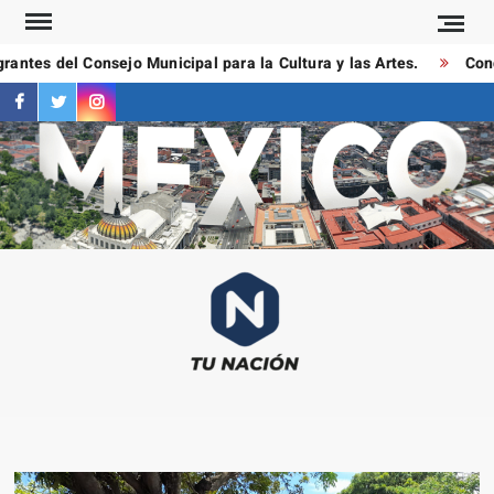
Saltar
al
antes del Consejo Municipal para la Cultura y las Artes.
Condu
contenido
facebook
twitter
instagram
T
Las
NAC
notici
más
importa
al mom