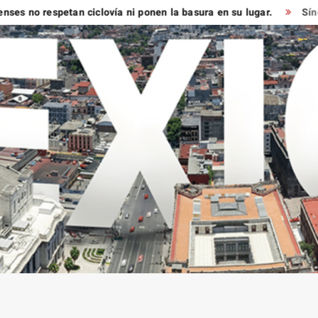
 respetan ciclovía ni ponen la basura en su lugar.
Síndico mu