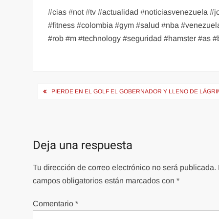
#cias #not #tv #actualidad #noticiasvenezuela #
#fitness #colombia #gym #salud #nba #venezuel
#rob #m #technology #seguridad #hamster #as #
Navegación
PIERDE EN EL GOLF EL GOBERNADOR Y LLENO DE LÁGRI
de
entradas
Deja una respuesta
Tu dirección de correo electrónico no será publicada.
campos obligatorios están marcados con
*
Comentario
*