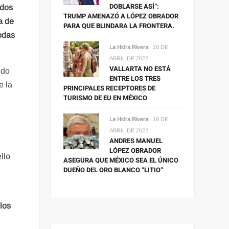
DOBLARSE ASÍ”:
odos
TRUMP AMENAZÓ A LÓPEZ OBRADOR
a de
PARA QUE BLINDARA LA FRONTERA.
odas
La Hidra Rivera
20 DE
ABRIL DE 2022
VALLARTA NO ESTÁ
ndo
ENTRE LOS TRES
e la
PRINCIPALES RECEPTORES DE
TURISMO DE EU EN MÉXICO
La Hidra Rivera
18 DE
ABRIL DE 2022
ANDRES MANUEL
LÓPEZ OBRADOR
llo
ASEGURA QUE MÉXICO SEA EL ÚNICO
DUEÑO DEL ORO BLANCO “LITIO”
 los