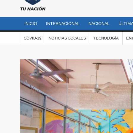
TU
Las
noticias
NACIÓN
más
INICIO
INTERNACIONAL
NACIONAL
ÚLTIMA
importantes
al momento
COVID-19
NOTICIAS LOCALES
TECNOLOGÍA
EN