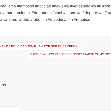
jornalismo #famosos #noticias #news #a #venezuela #o #n #bras
a #entrenamiento
#deportes #futbol #sports #a #deporte #n #sp
brawlstars
#robo #robot #n #o #education #robotics
MAS DE FELICIDAD JON RHAM POR SER EL CAMPEÓN.
‘BUKELE, A UNOS PASOS DE CONSOLIDARSE COMO DIC
Los