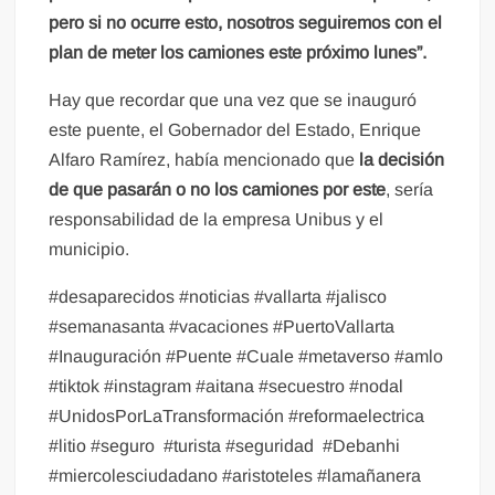
pero si no ocurre esto, nosotros seguiremos con el
plan de meter los camiones este próximo lunes”.
Hay que recordar que una vez que se inauguró
este puente, el Gobernador del Estado, Enrique
Alfaro Ramírez, había mencionado que
la decisión
de que pasarán o no los camiones por este
, sería
responsabilidad de la empresa Unibus y el
municipio.
#desaparecidos #noticias #vallarta #jalisco
#semanasanta #vacaciones #PuertoVallarta
#Inauguración #Puente #Cuale #metaverso #amlo
#tiktok #instagram #aitana #secuestro #nodal
#UnidosPorLaTransformación #reformaelectrica
#litio #seguro
#turista #seguridad
#Debanhi
#miercolesciudadano #aristoteles #lamañanera