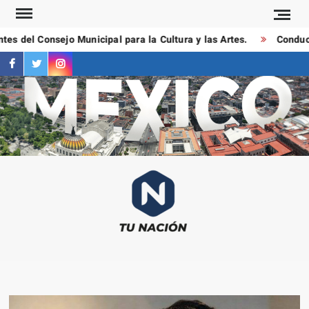
Saltar
al
 del Consejo Municipal para la Cultura y las Artes.
Conductore
contenido
facebook
twitter
instagram
T
Las
NAC
notici
más
importa
al mom