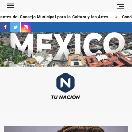
Saltar
al
tes del Consejo Municipal para la Cultura y las Artes.
Conduc
contenido
facebook
twitter
instagram
T
Las
NAC
notici
más
importa
al mom