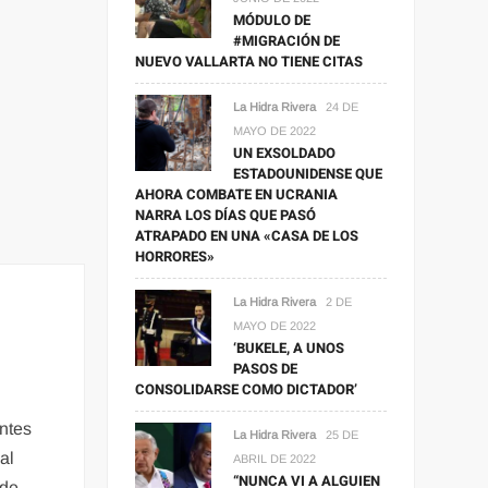
MÓDULO DE
#MIGRACIÓN DE
NUEVO VALLARTA NO TIENE CITAS
La Hidra Rivera
24 DE
MAYO DE 2022
UN EXSOLDADO
ESTADOUNIDENSE QUE
AHORA COMBATE EN UCRANIA
NARRA LOS DÍAS QUE PASÓ
ATRAPADO EN UNA «CASA DE LOS
HORRORES»
La Hidra Rivera
2 DE
MAYO DE 2022
‘BUKELE, A UNOS
PASOS DE
CONSOLIDARSE COMO DICTADOR’
entes
La Hidra Rivera
25 DE
al
ABRIL DE 2022
“NUNCA VI A ALGUIEN
 de