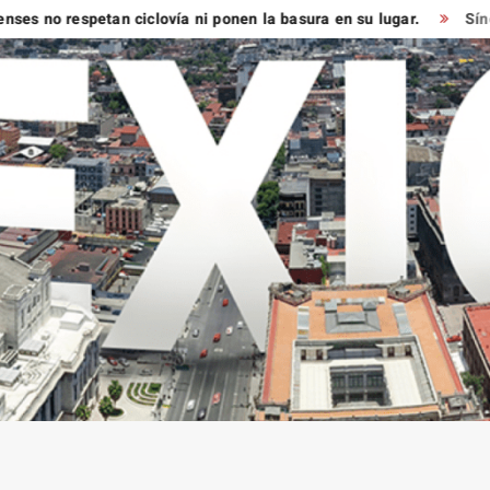
 respetan ciclovía ni ponen la basura en su lugar.
Síndico muy