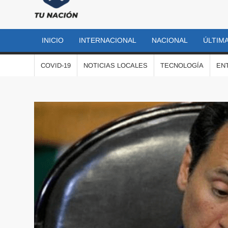
TU
Las
noticias
NACIÓN
más
INICIO
INTERNACIONAL
NACIONAL
ÚLTIMA
importantes
al momento
COVID-19
NOTICIAS LOCALES
TECNOLOGÍA
EN