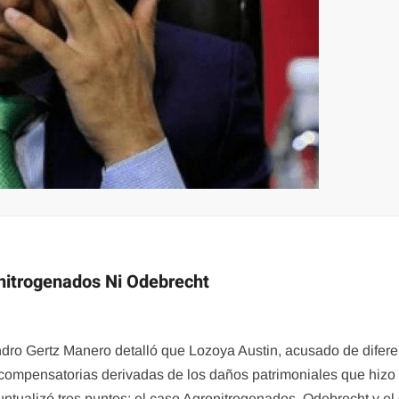
nitrogenados Ni Odebrecht
jandro Gertz Manero detalló que Lozoya Austin, acusado de difer
 compensatorias derivadas de los daños patrimoniales que hizo 
untualizó tres puntos: el caso Agronitrogenados, Odebrecht y el