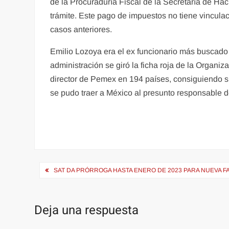
de la Procuraduría Fiscal de la Secretaría de Ha
trámite. Este pago de impuestos no tiene vincula
casos anteriores.
Emilio Lozoya era el ex funcionario más buscado 
administración se giró la ficha roja de la Organiza
director de Pemex en 194 países, consiguiendo s
se pudo traer a México al presunto responsable d
Navegación
SAT DA PRÓRROGA HASTA ENERO DE 2023 PARA NUEVA F
de
entradas
Deja una respuesta