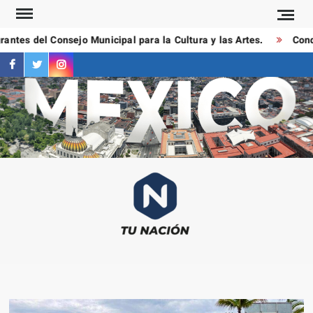
Saltar
al
ntes del Consejo Municipal para la Cultura y las Artes.
Conduc
contenido
facebook
twitter
instagram
T
Las
NAC
notici
más
importa
al mom