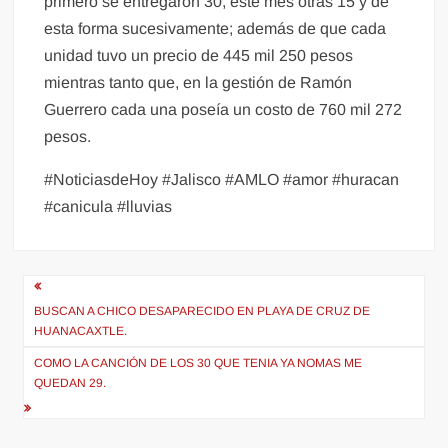
primero se entregaron 30, este mes otras 15 y de
esta forma sucesivamente; además de que cada
unidad tuvo un precio de 445 mil 250 pesos
mientras tanto que, en la gestión de Ramón
Guerrero cada una poseía un costo de 760 mil 272
pesos.
#NoticiasdeHoy #Jalisco #AMLO #amor #huracan
#canicula #lluvias
Navegación
de
BUSCAN A CHICO DESAPARECIDO EN PLAYA DE CRUZ DE
HUANACAXTLE.
entradas
COMO LA CANCIÓN DE LOS 30 QUE TENIA YA NOMAS ME
QUEDAN 29.