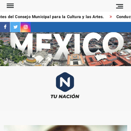
Saltar
al
s del Consejo Municipal para la Cultura y las Artes.
Conductor
contenido
facebook
twitter
instagram
T
Las
NAC
notici
más
importa
al mom