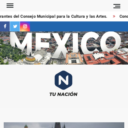
Saltar
al
tes del Consejo Municipal para la Cultura y las Artes.
Conduc
contenido
facebook
twitter
instagram
T
Las
NAC
notici
más
importa
al mom