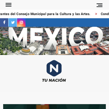
Saltar
al
tes del Consejo Municipal para la Cultura y las Artes.
Conduct
contenido
facebook
twitter
instagram
T
Las
NAC
notici
más
importa
al mom