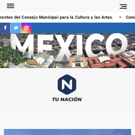
Saltar
al
ntes del Consejo Municipal para la Cultura y las Artes.
Conduc
contenido
facebook
twitter
instagram
T
Las
NAC
notici
más
importa
al mom