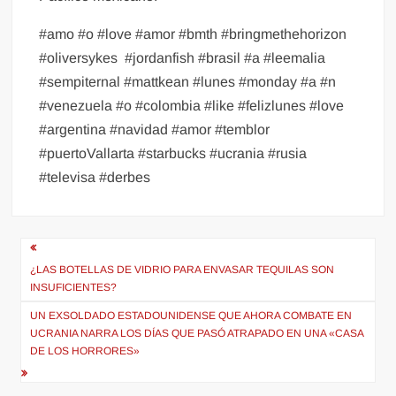
#amo #o #love #amor #bmth #bringmethehorizon
#oliversykes
#jordanfish #brasil #a #leemalia
#sempiternal #mattkean #lunes #monday #a #n
#venezuela #o #colombia #like #felizlunes #love
#argentina #navidad #amor #temblor
#puertoVallarta #starbucks #ucrania #rusia
#televisa #derbes
Navegación
de
¿LAS BOTELLAS DE VIDRIO PARA ENVASAR TEQUILAS SON
INSUFICIENTES?
entradas
UN EXSOLDADO ESTADOUNIDENSE QUE AHORA COMBATE EN
UCRANIA NARRA LOS DÍAS QUE PASÓ ATRAPADO EN UNA «CASA
DE LOS HORRORES»