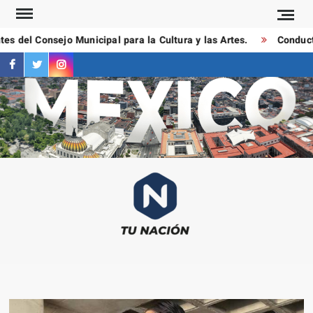
Saltar
al
del Consejo Municipal para la Cultura y las Artes.
Conductores
contenido
facebook
twitter
instagram
T
Las
NAC
notici
más
importa
al mom