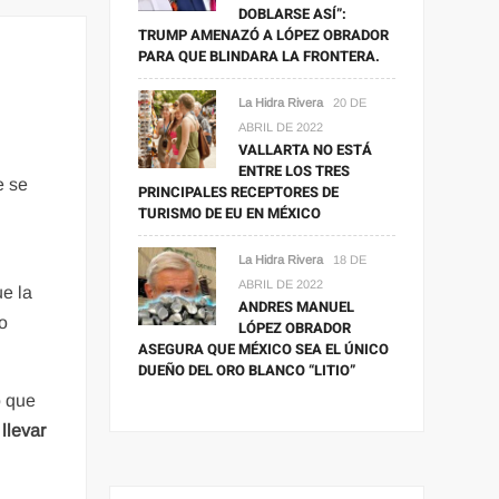
DOBLARSE ASÍ”:
TRUMP AMENAZÓ A LÓPEZ OBRADOR
PARA QUE BLINDARA LA FRONTERA.
La Hidra Rivera
20 DE
ABRIL DE 2022
VALLARTA NO ESTÁ
ENTRE LOS TRES
e se
PRINCIPALES RECEPTORES DE
TURISMO DE EU EN MÉXICO
La Hidra Rivera
18 DE
ABRIL DE 2022
ue la
ANDRES MANUEL
mo
LÓPEZ OBRADOR
ASEGURA QUE MÉXICO SEA EL ÚNICO
DUEÑO DEL ORO BLANCO “LITIO”
o que
 llevar