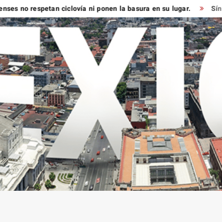
respetan ciclovía ni ponen la basura en su lugar.
Síndico muy