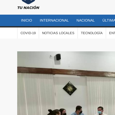
TU
Las
noticias
NACIÓN
más
INICIO
INTERNACIONAL
NACIONAL
ÚLTIMA
importantes
al momento
COVID-19
NOTICIAS LOCALES
TECNOLOGÍA
EN