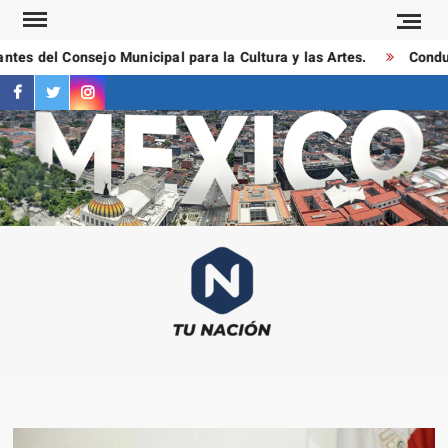
Saltar
al
es del Consejo Municipal para la Cultura y las Artes.
Conducto
contenido
facebook
twitter
instagram
T
Las
NAC
notici
más
importa
al mom