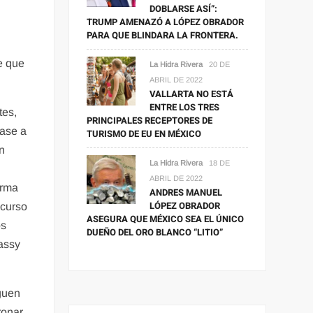
DOBLARSE ASÍ”:
TRUMP AMENAZÓ A LÓPEZ OBRADOR
PARA QUE BLINDARA LA FRONTERA.
e que
La Hidra Rivera
20 DE
ABRIL DE 2022
VALLARTA NO ESTÁ
ENTRE LOS TRES
tes,
PRINCIPALES RECEPTORES DE
pase a
TURISMO DE EU EN MÉXICO
in
La Hidra Rivera
18 DE
ABRIL DE 2022
orma
ANDRES MANUEL
LÓPEZ OBRADOR
 curso
ASEGURA QUE MÉXICO SEA EL ÚNICO
os
DUEÑO DEL ORO BLANCO “LITIO”
assy
aguen
ronar