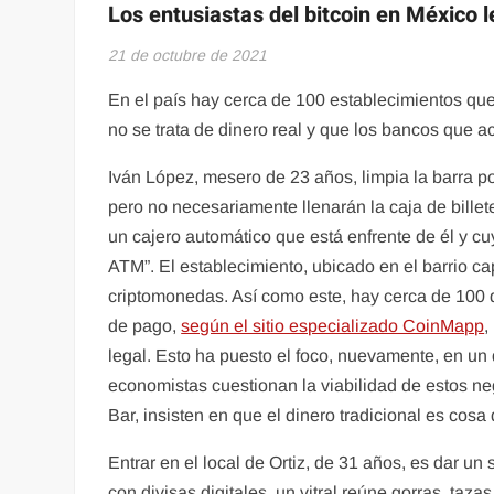
Los entusiastas del bitcoin en México 
21 de octubre de 2021
En el país hay cerca de 100 establecimientos que
no se trata de dinero real y que los bancos que 
Iván López, mesero de 23 años, limpia la barra po
pero no necesariamente llenarán la caja de bill
un cajero automático que está enfrente de él y cuy
ATM”. El establecimiento, ubicado en el barrio c
criptomonedas. Así como este, hay cerca de 100 d
de pago,
según el sitio especializado CoinMapp
,
legal. Esto ha puesto el foco, nuevamente, en un
economistas cuestionan la viabilidad de estos n
Bar, insisten en que el dinero tradicional es cosa
Entrar en el local de Ortiz, de 31 años, es dar u
con divisas digitales, un vitral reúne gorras, taz