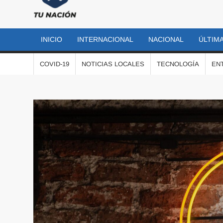
TU
Las
noticias
NACIÓN
más
INICIO
INTERNACIONAL
NACIONAL
ÚLTIMA
importantes
al momento
COVID-19
NOTICIAS LOCALES
TECNOLOGÍA
EN