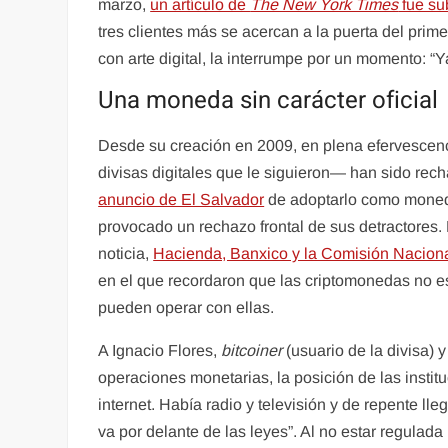
marzo,
un artículo de
The New York Times
fue s
tres clientes más se acercan a la puerta del prim
con arte digital, la interrumpe por un momento: “
Una moneda sin carácter oficial
Desde su creación en 2009, en plena efervescen
divisas digitales que le siguieron— han sido rech
anuncio de El Salvador
de adoptarlo como moneda
provocado un rechazo frontal de sus detractores.
noticia,
Hacienda, Banxico y la Comisión Nacion
en el que recordaron que las criptomonedas no es
pueden operar con ellas.
A Ignacio Flores,
bitcoiner
(usuario de la divisa)
operaciones monetarias, la posición de las instit
internet. Había radio y televisión y de repente ll
va por delante de las leyes”. Al no estar regulada 