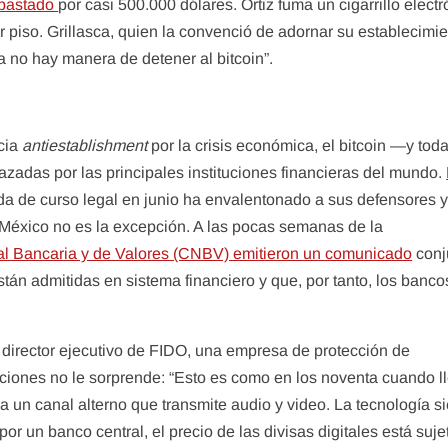
ubastado
por casi 500.000 dólares. Ortiz fuma un cigarrillo electr
er piso. Grillasca, quien la convenció de adornar su establecimi
Ya no hay manera de detener al bitcoin”.
cia
antiestablishment
por la crisis económica, el bitcoin —y toda
azadas por las principales instituciones financieras del mundo.
 de curso legal en junio ha envalentonado a sus defensores 
 México no es la excepción. A las pocas semanas de la
al Bancaria y de Valores (CNBV) emitieron un comunicado
conj
tán admitidas en sistema financiero y que, por tanto, los banco
 y director ejecutivo de FIDO, una empresa de protección de
uciones no le sorprende: “Esto es como en los noventa cuando l
ega un canal alterno que transmite audio y video. La tecnología 
por un banco central, el precio de las divisas digitales está suje