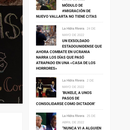
MÓDULO DE
#MIGRACIÓN DE
NUEVO VALLARTA NO TIENE CITAS
La Hidra Rivera
24 DE
MAYO DE 2022
UN EXSOLDADO
ESTADOUNIDENSE QUE
AHORA COMBATE EN UCRANIA
NARRA LOS DÍAS QUE PASÓ
ATRAPADO EN UNA «CASA DE LOS
HORRORES»
La Hidra Rivera
2 DE
MAYO DE 2022
‘BUKELE, A UNOS
PASOS DE
CONSOLIDARSE COMO DICTADOR’
La Hidra Rivera
25 DE
ABRIL DE 2022
“NUNCA VI A ALGUIEN