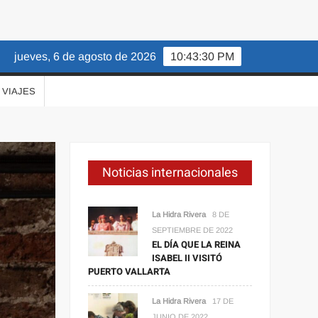
jueves, 6 de agosto de 2026
10:43:31 PM
VIAJES
Noticias internacionales
La Hidra Rivera
8 DE
SEPTIEMBRE DE 2022
EL DÍA QUE LA REINA
ISABEL II VISITÓ
PUERTO VALLARTA
La Hidra Rivera
17 DE
JUNIO DE 2022