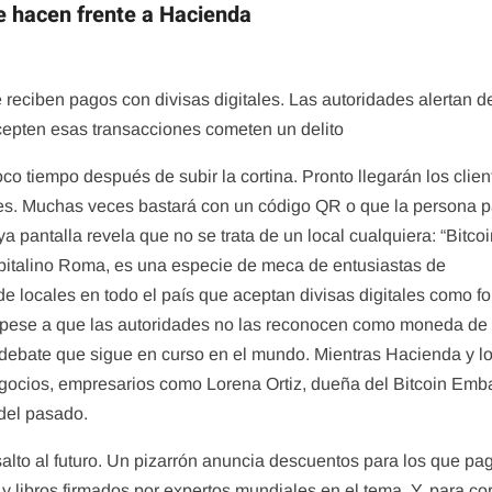
le hacen frente a Hacienda
 reciben pagos con divisas digitales. Las autoridades alertan d
acepten esas transacciones cometen un delito
co tiempo después de subir la cortina. Pronto llegarán los clien
etes. Muchas veces bastará con un código QR o que la persona 
a pantalla revela que no se trata de un local cualquiera: “Bitco
apitalino Roma, es una especie de meca de entusiastas de
e locales en todo el país que aceptan divisas digitales como f
 pese a que las autoridades no las reconocen como moneda de
 debate que sigue en curso en el mundo. Mientras Hacienda y l
egocios, empresarios como Lorena Ortiz, dueña del Bitcoin Emb
 del pasado.
n salto al futuro. Un pizarrón anuncia descuentos para los que p
as y libros firmados por expertos mundiales en el tema. Y, para co