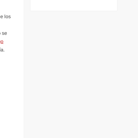
de los
o se
go
ía.