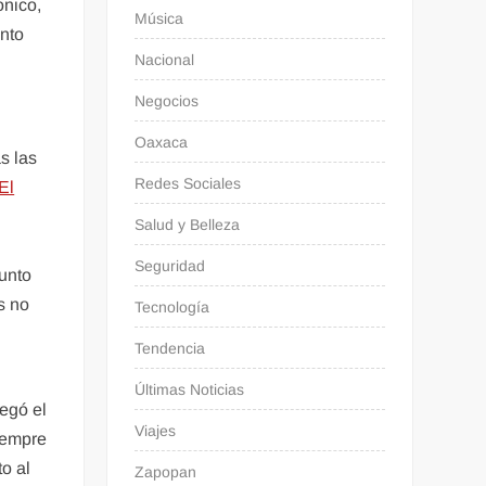
ónico,
Música
ento
Nacional
Negocios
Oaxaca
s las
Redes Sociales
El
y
Salud y Belleza
Seguridad
unto
s no
Tecnología
Tendencia
Últimas Noticias
legó el
Viajes
siempre
to al
Zapopan