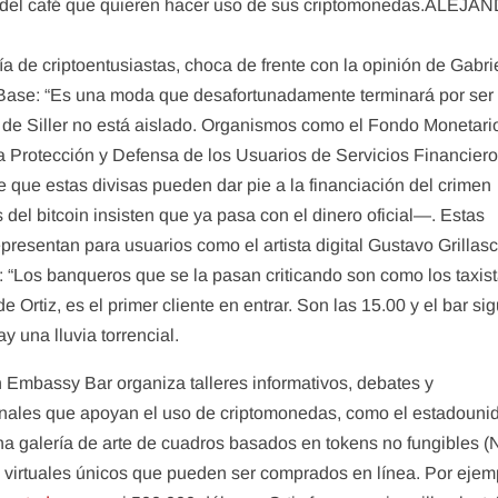
es del café que quieren hacer uso de sus criptomonedas.ALEJ
a de criptoentusiastas, choca de frente con la opinión de Gabri
o Base: “Es una moda que desafortunadamente terminará por ser
io de Siller no está aislado. Organismos como el Fondo Monetari
la Protección y Defensa de los Usuarios de Servicios Financier
 que estas divisas pueden dar pie a la financiación del crimen
del bitcoin insisten que ya pasa con el dinero oficial—. Estas
representan para usuarios como el artista digital Gustavo Grillas
: “Los banqueros que se la pasan criticando son como los taxis
 Ortiz, es el primer cliente en entrar. Son las 15.00 y el bar si
y una lluvia torrencial.
 Embassy Bar organiza talleres informativos, debates y
onales que apoyan el uso de criptomonedas, como el estadouni
na galería de arte de cuadros basados en tokens no fungibles (
 virtuales únicos que pueden ser comprados en línea. Por ejem