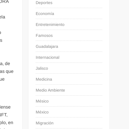
ANDRA
Deportes
Economía
ela
Entretenimiento
o
Famosos
os
Guadalajara
Internacional
ca, de
Jalisco
tas que
gue
Medicina
Medio Ambiente
Mésico
dense
México
NFT,
plo, en
Migración