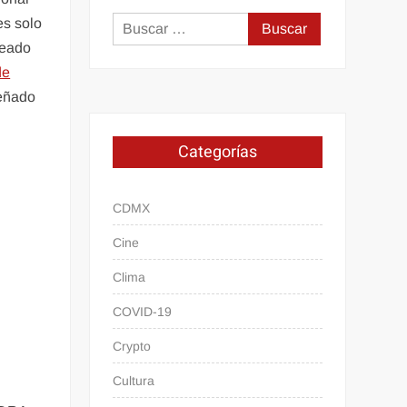
es solo
Buscar:
teado
de
señado
Categorías
CDMX
Cine
Clima
COVID-19
Crypto
Cultura