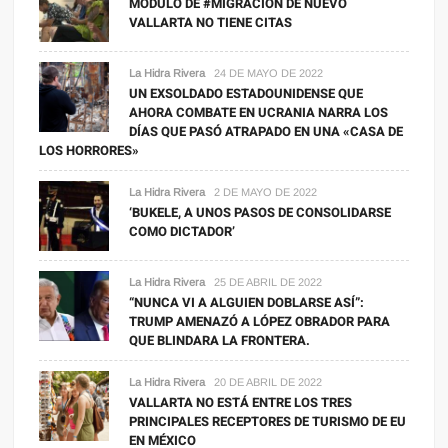
MÓDULO DE #MIGRACIÓN DE NUEVO
VALLARTA NO TIENE CITAS
La Hidra Rivera
24 DE MAYO DE 2022
UN EXSOLDADO ESTADOUNIDENSE QUE
AHORA COMBATE EN UCRANIA NARRA LOS
DÍAS QUE PASÓ ATRAPADO EN UNA «CASA DE
LOS HORRORES»
La Hidra Rivera
2 DE MAYO DE 2022
‘BUKELE, A UNOS PASOS DE CONSOLIDARSE
COMO DICTADOR’
La Hidra Rivera
25 DE ABRIL DE 2022
“NUNCA VI A ALGUIEN DOBLARSE ASÍ”:
TRUMP AMENAZÓ A LÓPEZ OBRADOR PARA
QUE BLINDARA LA FRONTERA.
La Hidra Rivera
20 DE ABRIL DE 2022
VALLARTA NO ESTÁ ENTRE LOS TRES
PRINCIPALES RECEPTORES DE TURISMO DE EU
EN MÉXICO