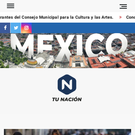
Saltar
al
ntes del Consejo Municipal para la Cultura y las Artes.
Conduc
contenido
facebook
twitter
instagram
T
Las
NAC
notici
más
importa
al mom