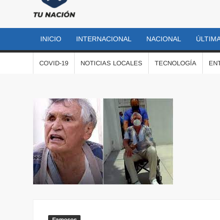
TU
Las
noticias
NACIÓN
más
INICIO
INTERNACIONAL
NACIONAL
ÚLTIMA
importantes
al momento
COVID-19
NOTICIAS LOCALES
TECNOLOGÍA
EN
Famosos