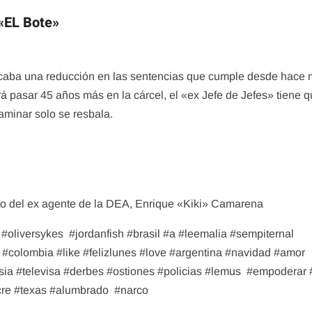
 «EL Bote»
uscaba una reducción en las sentencias que cumple desde hace
 pasar 45 años más en la cárcel, el «ex Jefe de Jefes» tiene 
aminar solo se resbala.
to del ex agente de la DEA, Enrique «Kiki» Camarena
#oliversykes
#jordanfish #brasil #a #leemalia #sempiternal
colombia #like #felizlunes #love #argentina #navidad #amor
sia #televisa #derbes #ostiones #policias #lemus
#empoderar 
cre #texas #alumbrado
#narco