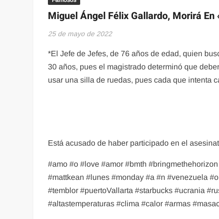
Miguel Ángel Félix Gallardo, Morirá En
25 de mayo de 2022
*El Jefe de Jefes, de 76 años de edad, quien b
30 años, pues el magistrado determinó que deberá
usar una silla de ruedas, pues cada que intenta c
Está acusado de haber participado en el asesina
#amo #o #love #amor #bmth #bringmethehorizon 
#mattkean #lunes #monday #a #n #venezuela #o #
#temblor #puertoVallarta #starbucks #ucrania #ru
#altastemperaturas #clima #calor #armas #masa