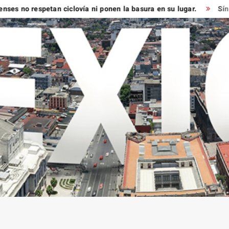
o respetan ciclovía ni ponen la basura en su lugar.
Síndico m