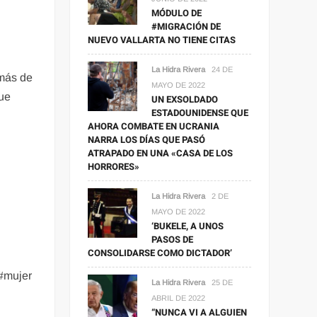
MÓDULO DE
#MIGRACIÓN DE
NUEVO VALLARTA NO TIENE CITAS
La Hidra Rivera
24 DE
 más de
MAYO DE 2022
que
UN EXSOLDADO
ESTADOUNIDENSE QUE
AHORA COMBATE EN UCRANIA
NARRA LOS DÍAS QUE PASÓ
ATRAPADO EN UNA «CASA DE LOS
HORRORES»
La Hidra Rivera
2 DE
MAYO DE 2022
‘BUKELE, A UNOS
PASOS DE
CONSOLIDARSE COMO DICTADOR’
#mujer
La Hidra Rivera
25 DE
ABRIL DE 2022
“NUNCA VI A ALGUIEN