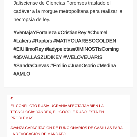
Jalisciense de Ciencias Forenses traslado el
cadáver a la morgue metropolitana para realizar la
necropsia de ley.
#VentajaYFortaleza
#CristianRey
#Chumel
#Lakers
#Raptors
#MATIYOUARESOGOLDEN
#ElUltimoRey
#ladypelotas#JIMINOSTisComing
#35VALLASZUDIKEY
#WELOVEUARIS
#SandraCuevas
#Emilio
#JuanOsorio
#Medina
#AMLO
Navegación
de
EL CONFLICTO RUSIA-UCRANIA AFECTA TAMBIÉN LA
TECNOLOGÍA: YANDEX, EL ‘GOOGLE RUSO’ ESTÁ EN
entradas
PROBLEMAS.
AVANZA CAPACITACIÓN DE FUNCIONARIOS DE CASILLAS PARA
LA REVOCACIÓN DE MANDATO .