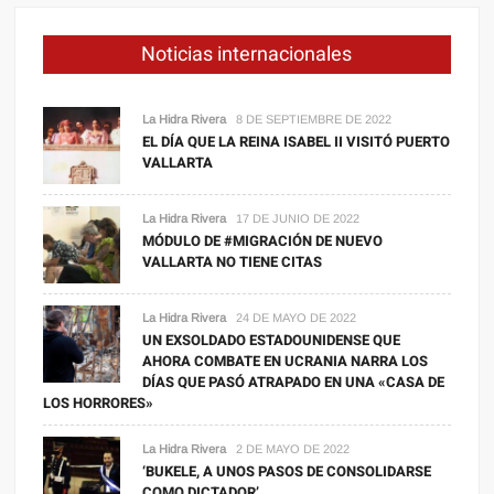
Noticias internacionales
La Hidra Rivera
8 DE SEPTIEMBRE DE 2022
EL DÍA QUE LA REINA ISABEL II VISITÓ PUERTO
VALLARTA
La Hidra Rivera
17 DE JUNIO DE 2022
MÓDULO DE #MIGRACIÓN DE NUEVO
VALLARTA NO TIENE CITAS
La Hidra Rivera
24 DE MAYO DE 2022
UN EXSOLDADO ESTADOUNIDENSE QUE
AHORA COMBATE EN UCRANIA NARRA LOS
DÍAS QUE PASÓ ATRAPADO EN UNA «CASA DE
LOS HORRORES»
La Hidra Rivera
2 DE MAYO DE 2022
‘BUKELE, A UNOS PASOS DE CONSOLIDARSE
COMO DICTADOR’