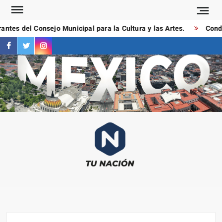
Saltar
al
tes del Consejo Municipal para la Cultura y las Artes.
Conduc
contenido
facebook
twitter
instagram
T
Las
NAC
notici
más
importa
al mom