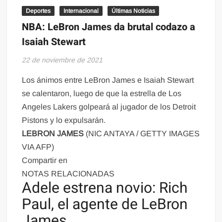
Deportes
Internacional
Últimas Noticias
NBA: LeBron James da brutal codazo a
Isaiah Stewart
22 de noviembre de 2021
Los ánimos entre LeBron James e Isaiah Stewart
se calentaron, luego de que la estrella de Los
Angeles Lakers golpeará al jugador de los Detroit
Pistons y lo expulsarán.
LEBRON JAMES
(NIC ANTAYA / GETTY IMAGES
VIA AFP)
Compartir en
NOTAS RELACIONADAS
Adele estrena novio: Rich
Paul, el agente de LeBron
James