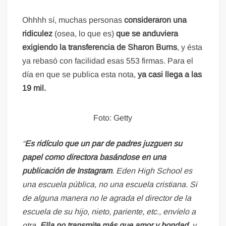
Ohhhh sí, muchas personas
consideraron una
ridiculez
(osea, lo que es)
que se anduviera
exigiendo la transferencia de Sharon Burns
, y ésta
ya rebasó con facilidad esas 553 firmas. Para el
día en que se publica esta nota,
ya casi llega a las
19 mil.
Foto: Getty
“
Es ridículo que un par de padres juzguen su
papel como directora basándose en una
publicación de Instagram
. Eden High School es
una escuela pública, no una escuela cristiana. Si
de alguna manera no le agrada el director de la
escuela de su hijo, nieto, pariente, etc., envíelo a
otra.
Ella no transmite más que amor y bondad
, y