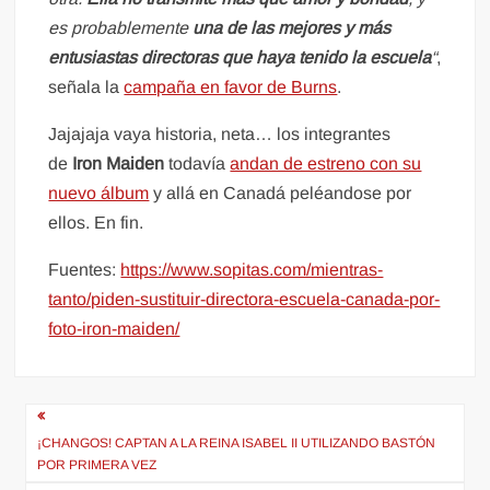
es probablemente
una de las mejores y más
entusiastas directoras que haya tenido la escuela
“
,
señala la
campaña en favor de Burns
.
Jajajaja vaya historia, neta… los integrantes
de
Iron Maiden
todavía
andan de estreno con su
nuevo álbum
y allá en Canadá peléandose por
ellos. En fin.
Fuentes:
https://www.sopitas.com/mientras-
tanto/piden-sustituir-directora-escuela-canada-por-
foto-iron-maiden/
Navegación
de
¡CHANGOS! CAPTAN A LA REINA ISABEL II UTILIZANDO BASTÓN
POR PRIMERA VEZ