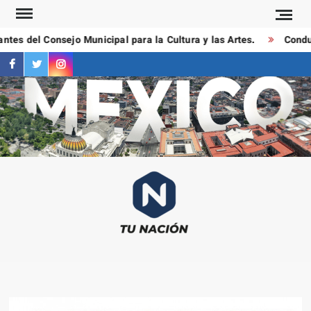
Saltar
al
es del Consejo Municipal para la Cultura y las Artes.
Conducto
contenido
facebook
twitter
instagram
T
Las
NAC
notici
más
importa
al mom