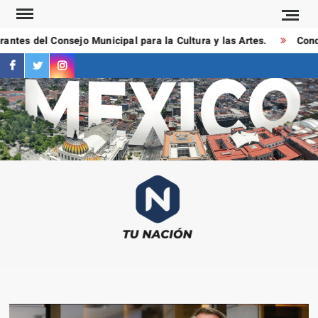
Saltar
al
tes del Consejo Municipal para la Cultura y las Artes.
Conduc
contenido
facebook
twitter
instagram
T
Las
NAC
notici
más
importa
al mom