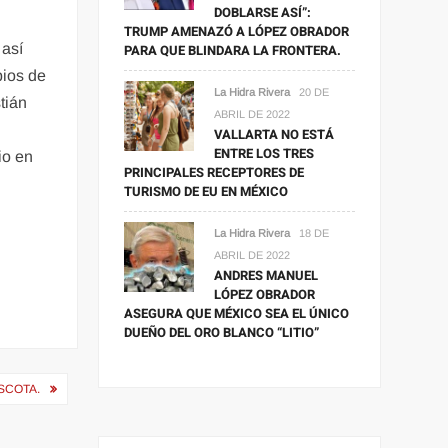
DOBLARSE ASÍ”:
TRUMP AMENAZÓ A LÓPEZ OBRADOR
 así
PARA QUE BLINDARA LA FRONTERA.
pios de
La Hidra Rivera
20 DE
tián
ABRIL DE 2022
VALLARTA NO ESTÁ
ENTRE LOS TRES
io en
PRINCIPALES RECEPTORES DE
TURISMO DE EU EN MÉXICO
La Hidra Rivera
18 DE
ABRIL DE 2022
ANDRES MANUEL
LÓPEZ OBRADOR
ASEGURA QUE MÉXICO SEA EL ÚNICO
DUEÑO DEL ORO BLANCO “LITIO”
SCOTA.