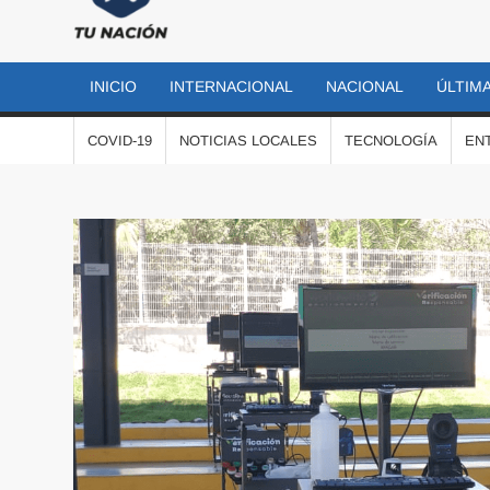
TU
Las
noticias
NACIÓN
más
INICIO
INTERNACIONAL
NACIONAL
ÚLTIMA
importantes
al momento
COVID-19
NOTICIAS LOCALES
TECNOLOGÍA
EN