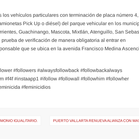
os los vehículos particulares con terminación de placa número 4,
camionetas Pick Up o diésel) del parque vehicular en los munici
orrientes, Guachinango, Mascota, Mixtlán, Atenguillo, San Sebas
 prueba de verificación de manera obligatoria al entrar en
sponsable que se ubica en la avenida Francisco Medina Ascenc
ollower #followers #alwaysfollowback #followbackalways
#f4f #instaapp1 #ifollow #followall #followhim #followher
eminicida #feminicidios
ONIO IGUALITARIO.
PUERTO VALLARTA RENUEVA ALIANZA CON MA