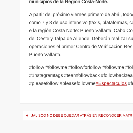
municipios de la Región Costa-Norte.
A partir del próximo viernes primero de abril, tod
como 7 y 8 de uso intensivo (taxis, plataformas, 
e la región Costa Norte: Puerto Vallarta, Cabo C
del Oeste y Talpa de Allende. Deberán realizar su
operaciones el primer Centro de Verificación Re
Puerto Vallarta.
#follow #followme #followforfollow #followme #f
#1nstagramtags #teamfollowback #followbackteam 
#pleasefollow #pleasefollowme
#Espectaculos
#f
Navegación
JALISCO NO DEBE QUEDAR ATRÁS EN RECONOCER MATRIM
de