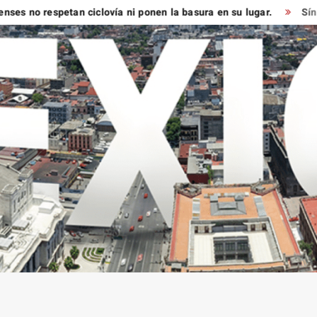
respetan ciclovía ni ponen la basura en su lugar.
Síndico muy 