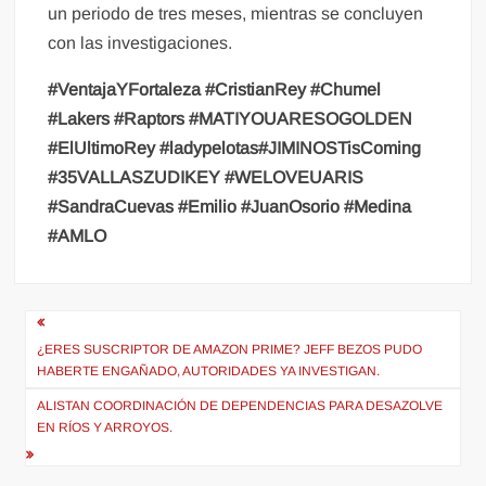
un periodo de tres meses, mientras se concluyen
con las investigaciones.
#VentajaYFortaleza
#CristianRey
#Chumel
#Lakers
#Raptors
#MATIYOUARESOGOLDEN
#ElUltimoRey
#ladypelotas#JIMINOSTisComing
#35VALLASZUDIKEY
#WELOVEUARIS
#SandraCuevas
#Emilio
#JuanOsorio
#Medina
#AMLO
Navegación
de
¿ERES SUSCRIPTOR DE AMAZON PRIME? JEFF BEZOS PUDO
HABERTE ENGAÑADO, AUTORIDADES YA INVESTIGAN.
entradas
ALISTAN COORDINACIÓN DE DEPENDENCIAS PARA DESAZOLVE
EN RÍOS Y ARROYOS.