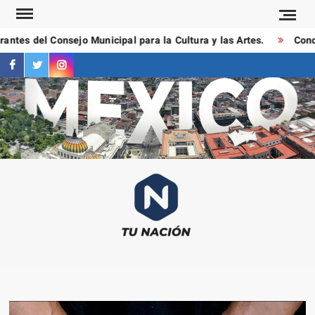
Saltar
al
tes del Consejo Municipal para la Cultura y las Artes.
Conduc
contenido
facebook
twitter
instagram
T
Las
NAC
notici
más
importa
al mom