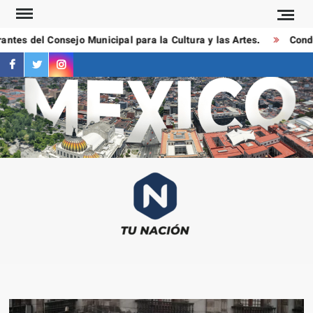
Saltar
al
tes del Consejo Municipal para la Cultura y las Artes.
Conduct
contenido
facebook
twitter
instagram
T
Las
NAC
notici
más
importa
al mom