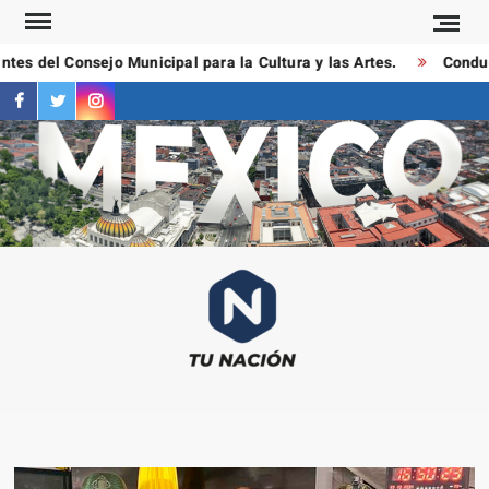
Saltar
al
 del Consejo Municipal para la Cultura y las Artes.
Conductor
contenido
facebook
twitter
instagram
T
Las
NAC
notici
más
importa
al mom