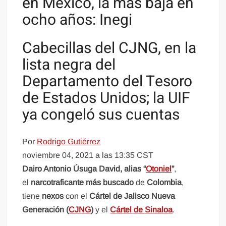
en México, la más baja en
ocho años: Inegi
Cabecillas del CJNG, en la
lista negra del
Departamento del Tesoro
de Estados Unidos; la UIF
ya congeló sus cuentas
Por
Rodrigo Gutiérrez
noviembre 04, 2021 a las 13:35 CST
Dairo Antonio Úsuga David, alias “
Otoniel
”
,
el
narcotraficante más buscado
de
Colombia
,
tiene
nexos
con el
Cártel de Jalisco Nueva
Generación (
CJNG
)
y el
Cártel de Sinaloa
.